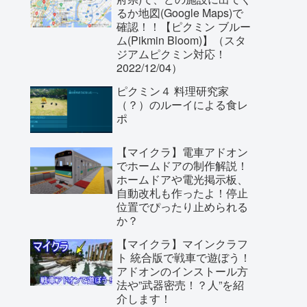
るか地図(Google Maps)で
確認！！【ピクミン ブルー
ム(Pikmin Bloom)】（スタ
ジアムピクミン対応！
2022/12/04）
ピクミン４ 料理研究家
（？）のルーイによる食レ
ポ
【マイクラ】電車アドオン
でホームドアの制作解説！
ホームドアや電光掲示板、
自動改札も作ったよ！停止
位置でぴったり止められる
か？
【マイクラ】マインクラフ
ト 統合版で戦車で遊ぼう！
アドオンのインストール方
法や”武器密売！？人”を紹
介します！