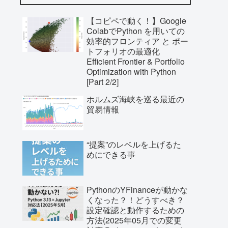
【コピペで動く！】Google
ColabでPython を用いての
効率的フロンティア と ポー
トフォリオの最適化
Efficient Frontier & Portfolio
Optimization with Python
[Part 2/2]
ホルムズ海峡を巡る最近の
貿易情報
“提案”のレベルを上げるた
めにできる事
PythonのYFinanceが動かな
くなった？！どうすべき？
設定確認と動作するための
方法(2025年05月での変更