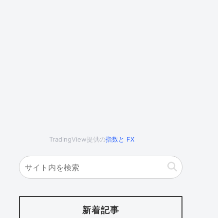
TradingView提供の
指数
と
FX
新着記事