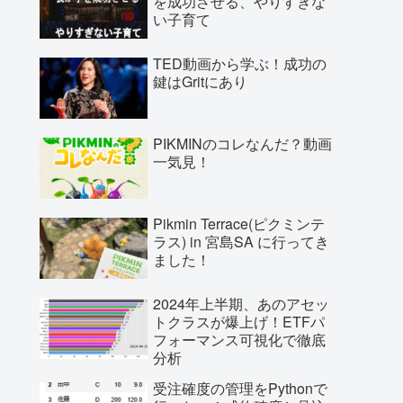
を成功させる、やりすぎな
い子育て
TED動画から学ぶ！成功の
鍵はGritにあり
PIKMINのコレなんだ？動画
一気見！
Pikmin Terrace(ピクミンテ
ラス) in 宮島SA に行ってき
ました！
2024年上半期、あのアセッ
トクラスが爆上げ！ETFパ
フォーマンス可視化で徹底
分析
受注確度の管理をPythonで