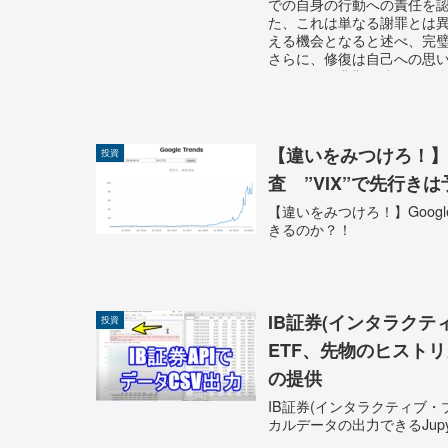
での自身の行動への責任を
た、これは単なる謝罪とは
える機会となると述べ、完
さらに、修復は自己への思
子供の自己非難を防ぎ、健
【違いをみつけろ！】
投資
査 ”VIX”で先行
【違いをみつけろ！】Goog
きるのか？！
IB証券(インタラクテ
投資
ETF、先物のヒストリカ
の提供
IB証券(インタラクティブ・
カルデータの出力できるJupyt