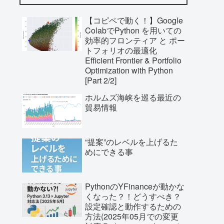
【コピペで動く！】Google
ColabでPython を用いての
効率的フロンティア と ポー
トフォリオの最適化
Efficient Frontier & Portfolio
Optimization with Python
[Part 2/2]
ホルムズ海峡を巡る最近の
貿易情報
“提案”のレベルを上げるた
めにできる事
PythonのYFinanceが動かな
くなった？！どうすべき？
設定確認と動作するための
方法(2025年05月での変更