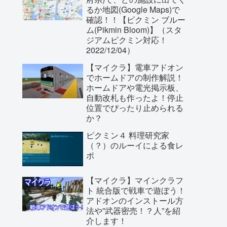
るか地図(Google Maps)で
確認！！【ピクミン ブルー
ム(Pikmin Bloom)】（スタ
ジアムピクミン対応！
2022/12/04）
【マイクラ】電車アドオン
でホームドアの制作解説！
ホームドアや電光掲示板、
自動改札も作ったよ！停止
位置でぴったり止められる
か？
ピクミン４ 料理研究家
（？）のルーイによる食レ
ポ
【マイクラ】マインクラフ
ト 統合版で戦車で遊ぼう！
アドオンのインストール方
法や”武器密売！？人”を紹
介します！