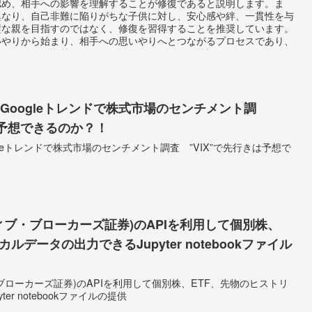
認め、相手への影響を理解することが修復であると説明します。ま
異なり、自己非難に陥りがちな子供に対し、安心感や絆、一貫性を与
璧な親を目指すのではなく、修復を習得することを推奨しています。
いやりから始まり、相手への思いやりへとつながるプロセスであり、
全な人間関係の基盤を築くことにもつながると強調しています。
Googleトレンドで株式市場のセンチメント調
きは予想できるのか？！
leトレンドで株式市場のセンチメント調査 ”VIX”で先行きは予想で
ィブ・ブローカーズ証券)のAPIを利用して個別株、
ルデータの出力できるJupyter notebookファイル
ブローカーズ証券)のAPIを利用して個別株、ETF、先物のヒストリ
er notebookファイルの提供