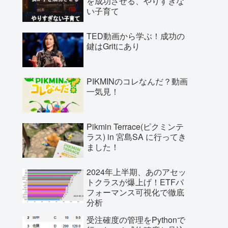
を成功させる、やりすぎな
い子育て
TED動画から学ぶ！成功の
鍵はGritにあり
PIKMINのコレなんだ？動画
一気見！
Pikmin Terrace(ピクミンテ
ラス) in 宮島SA に行ってき
ました！
2024年上半期、あのアセッ
トクラスが爆上げ！ETFパ
フォーマンス可視化で徹底
分析
受注確度の管理をPythonで