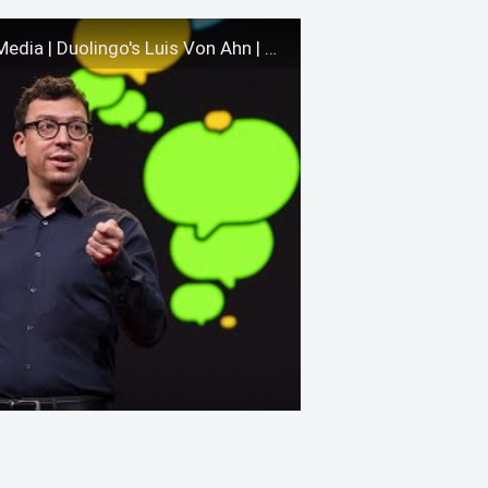
How to Make Learning as Addictive as Social Media | Duolingo's Luis Von Ahn | TED