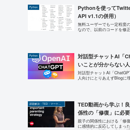
Pythonを使ってTwit
Python
API v1.1の併用）
無料ユーザーでも一定程度の
なので、以前のコードを修
対話型チャットAI「C
Python
いことが分からない人
対話型チャットAI「Cha
人向けにとりあえずBlogに
TED動画から学ぶ！
課題解決・TED・マーケティング関係
係性の「修復」に必要
親子の関係性における「修
に感情的に反応してしまっ