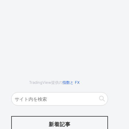
TradingView提供の
指数
と
FX
新着記事