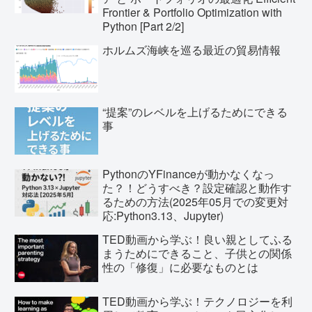
Frontier & Portfolio Optimization with
Python [Part 2/2]
ホルムズ海峡を巡る最近の貿易情報
“提案”のレベルを上げるためにできる
事
PythonのYFinanceが動かなくなっ
た？！どうすべき？設定確認と動作す
るための方法(2025年05月での変更対
応:Python3.13、Jupyter)
TED動画から学ぶ！良い親としてふる
まうためにできること、子供との関係
性の「修復」に必要なものとは
TED動画から学ぶ！テクノロジーを利