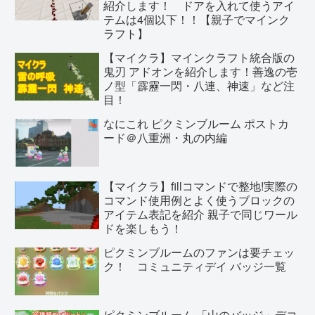
紹介します！ ドアを入れて使うアイ
テムは4個以下！！【親子でマインク
ラフト】
【マイクラ】マインクラフト統合版の
鬼刃 アドオンを紹介します！善逸の壱
ノ型「霹靂一閃・八連、神速」など注
目！
なにこれ ピクミンブルーム ポストカ
ード＠八重洲・丸の内編
【マイクラ】fillコマンドで整地!実際の
コマンド使用例とよく使うブロックの
アイテム表記を紹介 親子で同じワール
ドを楽しもう！
ピクミンブルームのファンは要チェッ
ク！ コミュニティデイ バッジ一覧
ピクミンブルーム 「山のバッジ」デコ