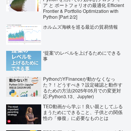
ア と ポートフォリオの最適化 Efficient
Frontier & Portfolio Optimization with
Python [Part 2/2]
ホルムズ海峡を巡る最近の貿易情報
“提案”のレベルを上げるためにできる
事
PythonのYFinanceが動かなくなっ
た？！どうすべき？設定確認と動作す
るための方法(2025年05月での変更対
応:Python3.13、Jupyter)
TED動画から学ぶ！良い親としてふる
まうためにできること、子供との関係
性の「修復」に必要なものとは