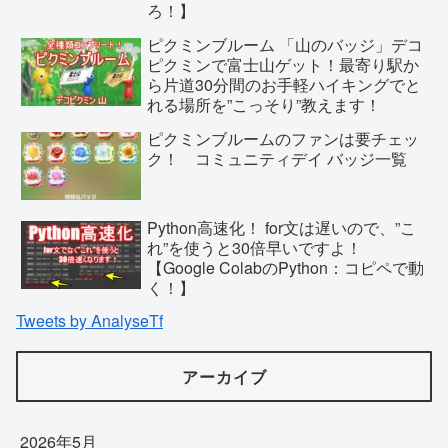
ろ！】
ピクミンブルーム 「山のバッジ」デコ
ピクミンで富士山ゲット！最寄り駅か
ら片道30分間のお手軽ハイキングでと
れる場所を”こっそり”教えます！
ピクミンブルームのファンは要チェッ
ク！ コミュニティデイ バッジ一覧
Python高速化！ for文は遅いので、”こ
れ”を使うと30倍早いですよ！
【Google ColabのPython：コピペで動
く！】
Tweets by AnalyseTf
アーカイブ
2026年5月