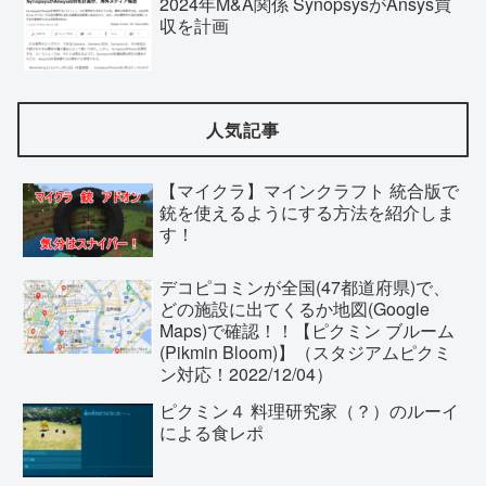
2024年M&A関係 SynopsysがAnsys買
収を計画
人気記事
【マイクラ】マインクラフト 統合版で
銃を使えるようにする方法を紹介しま
す！
デコピコミンが全国(47都道府県)で、
どの施設に出てくるか地図(Google
Maps)で確認！！【ピクミン ブルーム
(Pikmin Bloom)】（スタジアムピクミ
ン対応！2022/12/04）
ピクミン４ 料理研究家（？）のルーイ
による食レポ