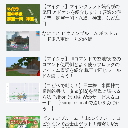
【マイクラ】マインクラフト統合版の
鬼刃 アドオンを紹介します！善逸の壱
ノ型「霹靂一閃・八連、神速」など注
目！
なにこれ ピクミンブルーム ポストカ
ード＠八重洲・丸の内編
【マイクラ】fillコマンドで整地!実際の
コマンド使用例とよく使うブロックの
アイテム表記を紹介 親子で同じワール
ドを楽しもう！
【コピペで動く！】日本株、米国株で
個別銘柄ベータ値(β値)を簡単に調べる
方法 Python 米国株 Webサービス＆コ
ード 【Google Colabで違いをみつけ
ろ！】
ピクミンブルーム 「山のバッジ」デコ
ピクミンで富士山ゲット！最寄り駅か