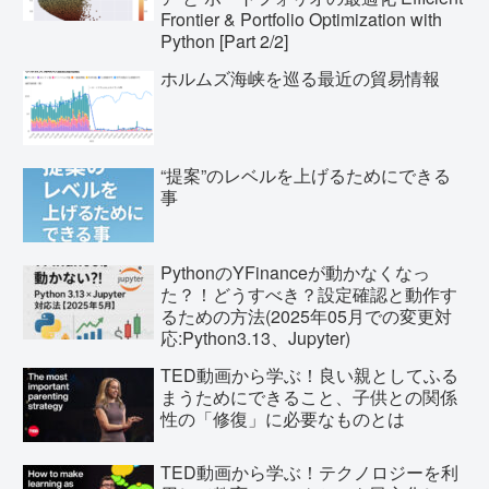
Frontier & Portfolio Optimization with
Python [Part 2/2]
ホルムズ海峡を巡る最近の貿易情報
“提案”のレベルを上げるためにできる
事
PythonのYFinanceが動かなくなっ
た？！どうすべき？設定確認と動作す
るための方法(2025年05月での変更対
応:Python3.13、Jupyter)
TED動画から学ぶ！良い親としてふる
まうためにできること、子供との関係
性の「修復」に必要なものとは
TED動画から学ぶ！テクノロジーを利