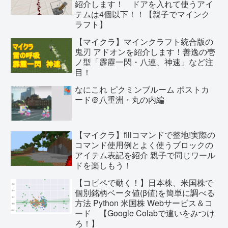
紹介します！ ドアを入れて使うアイ
テムは4個以下！！【親子でマインク
ラフト】
【マイクラ】マインクラフト統合版の
鬼刃 アドオンを紹介します！善逸の壱
ノ型「霹靂一閃・八連、神速」など注
目！
なにこれ ピクミンブルーム ポストカ
ード＠八重洲・丸の内編
【マイクラ】fillコマンドで整地!実際の
コマンド使用例とよく使うブロックの
アイテム表記を紹介 親子で同じワール
ドを楽しもう！
【コピペで動く！】日本株、米国株で
個別銘柄ベータ値(β値)を簡単に調べる
方法 Python 米国株 Webサービス＆コ
ード 【Google Colabで違いをみつけ
ろ！】