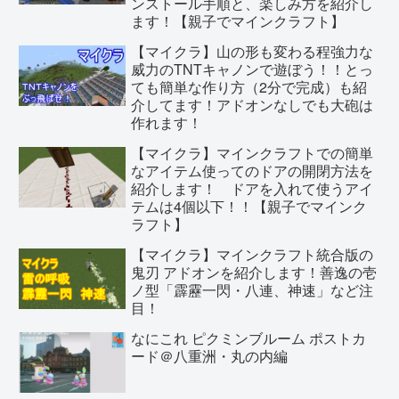
ンストール手順と、楽しみ方を紹介し
ます！【親子でマインクラフト】
【マイクラ】山の形も変わる程強力な
威力のTNTキャノンで遊ぼう！！とっ
ても簡単な作り方（2分で完成）も紹
介してます！アドオンなしでも大砲は
作れます！
【マイクラ】マインクラフトでの簡単
なアイテム使ってのドアの開閉方法を
紹介します！ ドアを入れて使うアイ
テムは4個以下！！【親子でマインク
ラフト】
【マイクラ】マインクラフト統合版の
鬼刃 アドオンを紹介します！善逸の壱
ノ型「霹靂一閃・八連、神速」など注
目！
なにこれ ピクミンブルーム ポストカ
ード＠八重洲・丸の内編