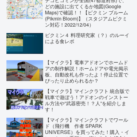
デコピコミンが全国(47都道府県)で、
どの施設に出てくるか地図(Google
Maps)で確認！！【ピクミン ブルーム
(Pikmin Bloom)】（スタジアムピクミ
ン対応！2022/12/04）
ピクミン４ 料理研究家（？）のルーイ
による食レポ
【マイクラ】電車アドオンでホームド
アの制作解説！ホームドアや電光掲示
板、自動改札も作ったよ！停止位置で
ぴったり止められるか？
【マイクラ】マインクラフト 統合版で
戦車で遊ぼう！アドオンのインストー
ル方法や”武器密売！？人”を紹介しま
す！
【マイクラ】マインクラフトでワール
ド（飛行機 作者 SPARK
UNIVERSE）を買ってみた！購入・イ