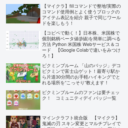
【マイクラ】fillコマンドで整地!実際の
コマンド使用例とよく使うブロックの
アイテム表記を紹介 親子で同じワール
ドを楽しもう！
【コピペで動く！】日本株、米国株で
個別銘柄ベータ値(β値)を簡単に調べる
方法 Python 米国株 Webサービス＆コ
ード 【Google Colabで違いをみつけ
ろ！】
ピクミンブルーム 「山のバッジ」デコ
ピクミンで富士山ゲット！最寄り駅か
ら片道30分間のお手軽ハイキングでと
れる場所を”こっそり”教えます！
ピクミンブルームのファンは要チェッ
ク！ コミュニティデイ バッジ一覧
マインクラフト統合版 【マイクラ】
鬼滅の刃 スキン変更とマルチプレイで