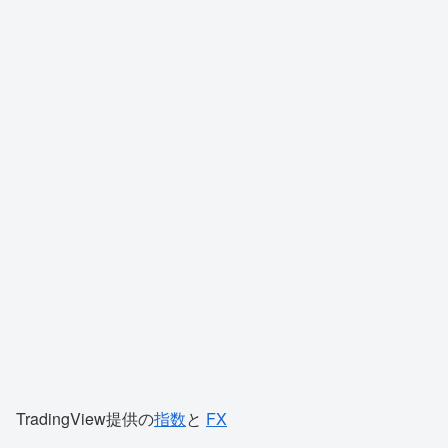
TradingView提供の
指数
と
FX