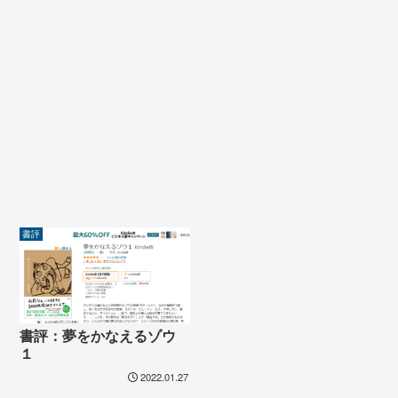
書評
書評：夢をかなえるゾウ
１
2022.01.27