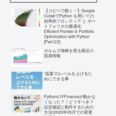
【コピペで動く！】Google
ColabでPython を用いての
効率的フロンティア と ポー
トフォリオの最適化
Efficient Frontier & Portfolio
Optimization with Python
[Part 2/2]
ホルムズ海峡を巡る最近の
貿易情報
“提案”のレベルを上げるた
めにできる事
PythonのYFinanceが動かな
くなった？！どうすべき？
設定確認と動作するための
方法(2025年05月での変更