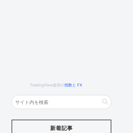
TradingView提供の
指数
と
FX
新着記事