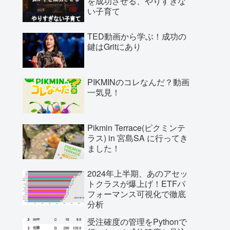
を成功させる、やりすぎな
い子育て
TED動画から学ぶ！成功の
鍵はGritにあり
PIKMINのコレなんだ？動画
一気見！
Pikmin Terrace(ピクミンテ
ラス) in 宮島SA に行ってき
ました！
2024年上半期、あのアセッ
トクラスが爆上げ！ETFパ
フォーマンス可視化で徹底
分析
受注確度の管理をPythonで