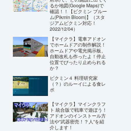
るか地図(Google Maps)で
確認！！【ピクミン ブルー
ム(Pikmin Bloom)】（スタ
ジアムピクミン対応！
2022/12/04）
【マイクラ】電車アドオン
でホームドアの制作解説！
ホームドアや電光掲示板、
自動改札も作ったよ！停止
位置でぴったり止められる
か？
ピクミン４ 料理研究家
（？）のルーイによる食レ
ポ
【マイクラ】マインクラフ
ト 統合版で戦車で遊ぼう！
アドオンのインストール方
法や”武器密売！？人”を紹
介します！