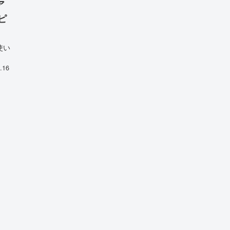
ア
ピ
使い
.16