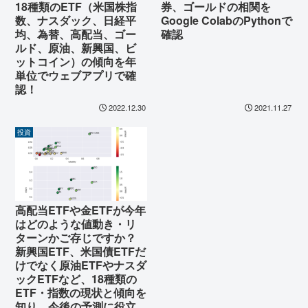
18種類のETF（米国株指
券、ゴールドの相関を
数、ナスダック、日経平
Google ColabのPythonで
均、為替、高配当、ゴー
確認
ルド、原油、新興国、ビ
ットコイン）の傾向を年
単位でウェブアプリで確
認！
2022.12.30
2021.11.27
投資
高配当ETFや金ETFが今年
はどのような値動き・リ
ターンかご存じですか？
新興国ETF、米国債ETFだ
けでなく原油ETFやナスダ
ックETFなど、18種類の
ETF・指数の現状と傾向を
知り、今後の予測に役立