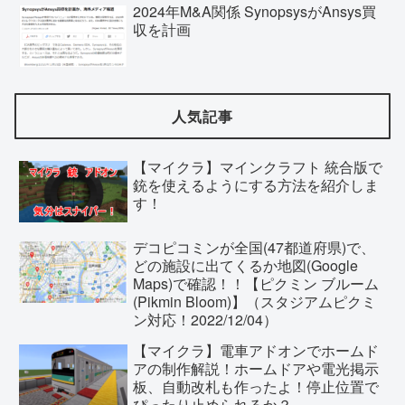
2024年M&A関係 SynopsysがAnsys買
収を計画
人気記事
【マイクラ】マインクラフト 統合版で
銃を使えるようにする方法を紹介しま
す！
デコピコミンが全国(47都道府県)で、
どの施設に出てくるか地図(Google
Maps)で確認！！【ピクミン ブルーム
(Pikmin Bloom)】（スタジアムピクミ
ン対応！2022/12/04）
【マイクラ】電車アドオンでホームド
アの制作解説！ホームドアや電光掲示
板、自動改札も作ったよ！停止位置で
ぴったり止められるか？