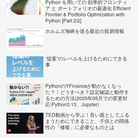
Python を用いての 効率的フロンティ
ア と ポートフォリオの最適化 Efficient
Frontier & Portfolio Optimization with
Python [Part 2/2]
ホルムズ海峡を巡る最近の貿易情報
“提案”のレベルを上げるためにできる
事
PythonのYFinanceが動かなくなっ
た？！どうすべき？設定確認と動作す
るための方法(2025年05月での変更対
応:Python3.13、Jupyter)
TED動画から学ぶ！良い親としてふる
まうためにできること、子供との関係
性の「修復」に必要なものとは