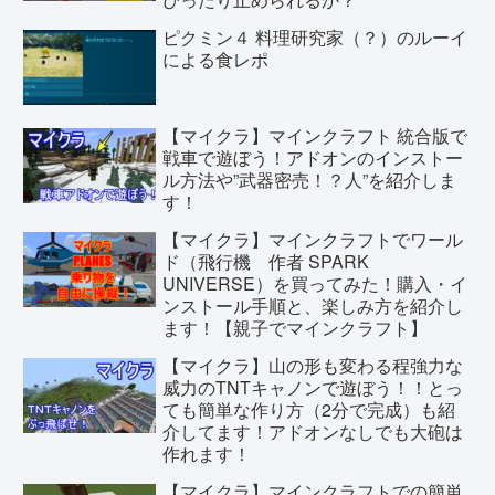
ピクミン４ 料理研究家（？）のルーイ
による食レポ
【マイクラ】マインクラフト 統合版で
戦車で遊ぼう！アドオンのインストー
ル方法や”武器密売！？人”を紹介しま
す！
【マイクラ】マインクラフトでワール
ド（飛行機 作者 SPARK
UNIVERSE）を買ってみた！購入・イ
ンストール手順と、楽しみ方を紹介し
ます！【親子でマインクラフト】
【マイクラ】山の形も変わる程強力な
威力のTNTキャノンで遊ぼう！！とっ
ても簡単な作り方（2分で完成）も紹
介してます！アドオンなしでも大砲は
作れます！
【マイクラ】マインクラフトでの簡単