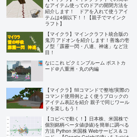
なアイテム使ってのドアの開閉方法を
紹介します！ ドアを入れて使うアイ
テムは4個以下！！【親子でマインク
ラフト】
【マイクラ】マインクラフト統合版の
鬼刃 アドオンを紹介します！善逸の壱
ノ型「霹靂一閃・八連、神速」など注
目！
なにこれ ピクミンブルーム ポストカ
ード＠八重洲・丸の内編
【マイクラ】fillコマンドで整地!実際の
コマンド使用例とよく使うブロックの
アイテム表記を紹介 親子で同じワール
ドを楽しもう！
【コピペで動く！】日本株、米国株で
個別銘柄ベータ値(β値)を簡単に調べる
方法 Python 米国株 Webサービス＆コ
ード 【Google Colabで違いをみつけ