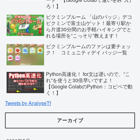
ろ！】
ピクミンブルーム 「山のバッジ」デコ
ピクミンで富士山ゲット！最寄り駅か
ら片道30分間のお手軽ハイキングでと
れる場所を”こっそり”教えます！
ピクミンブルームのファンは要チェッ
ク！ コミュニティデイ バッジ一覧
Python高速化！ for文は遅いので、”こ
れ”を使うと30倍早いですよ！
【Google ColabのPython：コピペで動
く！】
Tweets by AnalyseTf
アーカイブ