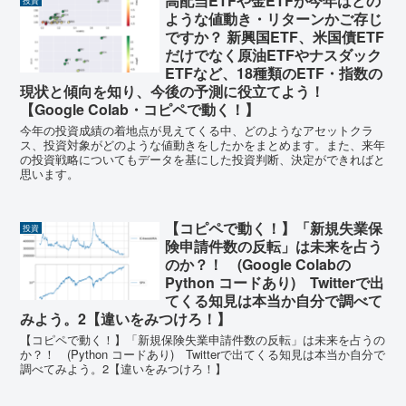
高配当ETFや金ETFが今年はどの
投資
ような値動き・リターンかご存じ
ですか？ 新興国ETF、米国債ETF
だけでなく原油ETFやナスダック
ETFなど、18種類のETF・指数の
現状と傾向を知り、今後の予測に役立てよう！
【Google Colab・コピペで動く！】
今年の投資成績の着地点が見えてくる中、どのようなアセットクラ
ス、投資対象がどのような値動きをしたかをまとめます。また、来年
の投資戦略についてもデータを基にした投資判断、決定ができればと
思います。
【コピペで動く！】「新規失業保
投資
険申請件数の反転」は未来を占う
のか？！ (Google Colabの
Python コードあり) Twitterで出
てくる知見は本当か自分で調べて
みよう。2【違いをみつけろ！】
【コピペで動く！】「新規保険失業申請件数の反転」は未来を占うの
か？！ (Python コードあり) Twitterで出てくる知見は本当か自分で
調べてみよう。2【違いをみつけろ！】