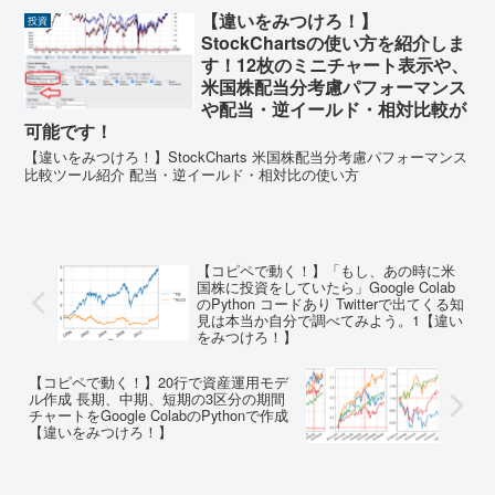
【違いをみつけろ！】
投資
StockChartsの使い方を紹介しま
す！12枚のミニチャート表示や、
米国株配当分考慮パフォーマンス
や配当・逆イールド・相対比較が
可能です！
【違いをみつけろ！】StockCharts 米国株配当分考慮パフォーマンス
比較ツール紹介 配当・逆イールド・相対比の使い方
【コピペで動く！】「もし、あの時に米
国株に投資をしていたら」Google Colab
のPython コードあり Twitterで出てくる知
見は本当か自分で調べてみよう。1【違い
をみつけろ！】
【コピペで動く！】20行で資産運用モデ
ル作成 長期、中期、短期の3区分の期間
チャートをGoogle ColabのPythonで作成
【違いをみつけろ！】