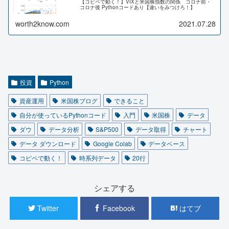
【コピペで動く！】VIXと米国株指数の関係 コロナ前・
コロナ後 Pythonコードあり【違いをみつけろ！】
worth2know.com
2021.07.28
投資
Python
資産運用
米国株ブログ
できること
自分が使っているPythonコード
入門
米国株
データ
ダウ
データ分析
S&P500
データ取得
チャート
データ ダウンロード
Google Colab
データベース
コピペで動く！
時系列データ
20行
シェアする
Twitter
Facebook
はてブ