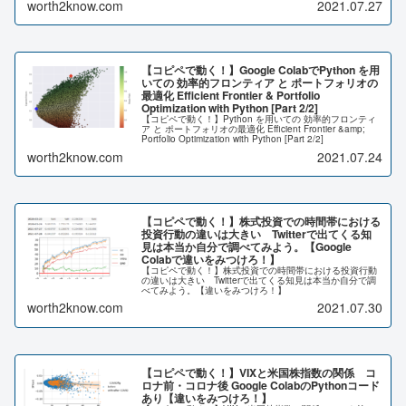
worth2know.com
2021.07.27
【コピペで動く！】Google ColabでPython を用
いての 効率的フロンティア と ポートフォリオの
最適化 Efficient Frontier & Portfolio
Optimization with Python [Part 2/2]
【コピペで動く！】Python を用いての 効率的フロンティ
ア と ポートフォリオの最適化 Efficient Frontier &amp;
Portfolio Optimization with Python [Part 2/2]
worth2know.com
2021.07.24
【コピペで動く！】株式投資での時間帯における
投資行動の違いは大きい Twitterで出てくる知
見は本当か自分で調べてみよう。【Google
Colabで違いをみつけろ！】
【コピペで動く！】株式投資での時間帯における投資行動
の違いは大きい Twitterで出てくる知見は本当か自分で調
べてみよう。【違いをみつけろ！】
worth2know.com
2021.07.30
【コピペで動く！】VIXと米国株指数の関係 コ
ロナ前・コロナ後 Google ColabのPythonコード
あり【違いをみつけろ！】