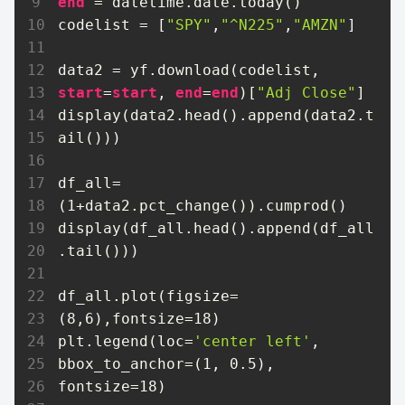
end
 = datetime.date.today()

codelist = [
"SPY"
,
"^N225"
,
"AMZN"
]

data2 = yf.download(codelist, 
start
=
start
, 
end
=
end
)[
"Adj Close"
]

display(data2.head().append(data2.t
ail()))

df_all=
(
1
+data2.pct_change()).cumprod()

display(df_all.head().append(df_all
.tail()))

df_all.plot(figsize=
(
8
,
6
),fontsize=
18
)

plt.legend(loc=
'center left'
, 
bbox_to_anchor=(
1
, 
0.5
), 
fontsize=
18
)  
