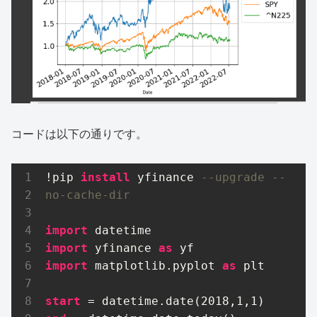
コードは以下の通りです。
!pip 
install
 yfinance 
--upgrade --
no-cache-dir
import
import
 yfinance 
as
import
 matplotlib.pyplot 
as
 plt

start
 = datetime.date(
2018
,
1
,
1