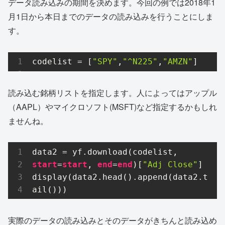
データ読み込みの期間を決めます。今回の例では2018年1
月1日から本日までのデータの読み込みを行うことにしま
す。
codelist = [
"SPY"
,
"^N225"
,
"AMZN"
]
読み込む銘柄リストを指定します。人によってはアップル
（AAPL）やマイクロソフト(MSFT)など指定するかもしれ
ませんね。
data2 = yf.download(codelist, 
start
=
start
, 
end
=
end
)[
"Adj Close"
]

display(data2.head().append(data2.t
ail()))
実際のデータの読み込みとそのデータがきちんと読み込め