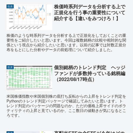
株価時系列データを分析する上で
投資
正規化を行う事の重要性について
紹介する【違いをみつけろ！】
株価のような時系列データを分析する上で正規化をしておくことの重
要性をご紹介したいと思います。今回は複数銘柄の比較や相対的な関
係という視点から紹介したいと思います。以前の記事では対数正規分
布をもとにした分析やデータの前処理について紹介しました。
個別銘柄のトレンド判定 ヘッジ
投資
ファンドが多数持っている銘柄編
（2022/08/17時点）
米国株価指数や米国個別株の底打ち反転からの上昇をトレンド判定を
Pythonのトレンド判定パッケージで確認してみたいと思います。ト
レンド判定のパッケージの問題なのか、ただの価格上昇サイドのボラ
ティリティの上昇と見ているのか、ここ数日の値動きが気になるとこ
ろです。