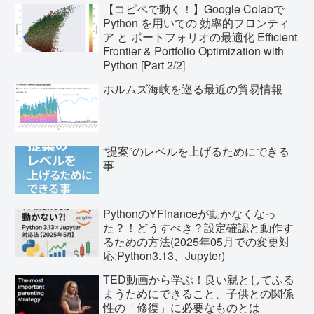
【コピペで動く！】Google Colabで
Python を用いての 効率的フロンティ
ア と ポートフォリオの最適化 Efficient
Frontier & Portfolio Optimization with
Python [Part 2/2]
ホルムズ海峡を巡る最近の貿易情報
“提案”のレベルを上げるためにできる
事
PythonのYFinanceが動かなくなっ
た？！どうすべき？設定確認と動作す
るための方法(2025年05月での変更対
応:Python3.13、Jupyter)
TED動画から学ぶ！良い親としてふる
まうためにできること、子供との関係
性の「修復」に必要なものとは