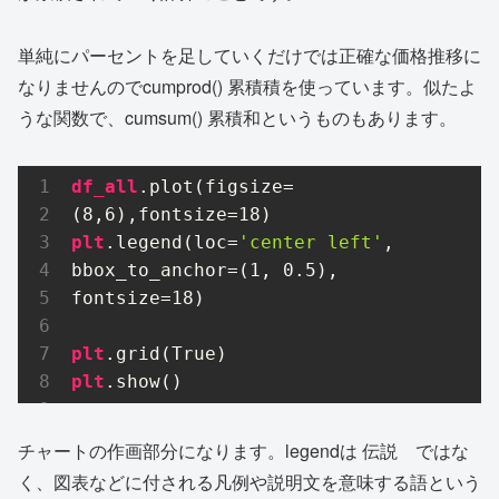
単純にパーセントを足していくだけでは正確な価格推移に
なりませんのでcumprod() 累積積を使っています。似たよ
うな関数で、cumsum() 累積和というものもあります。
df_all
.plot
(figsize=
(
8
,
6
),fontsize=
18
plt
.legend
(loc=
'center left'
, 
bbox_to_anchor=(
1
, 
0.5
), 
fontsize=
18
)  

plt
.grid
plt
.show
()
チャートの作画部分になります。legendは 伝説 ではな
く、図表などに付される凡例や説明文を意味する語という