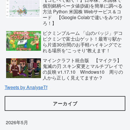
個別銘柄ベータ値(β値)を簡単に調べる
方法 Python 米国株 Webサービス＆コ
ード 【Google Colabで違いをみつけ
ろ！】
ピクミンブルーム 「山のバッジ」デコ
ピクミンで富士山ゲット！最寄り駅か
ら片道30分間のお手軽ハイキングでと
れる場所を”こっそり”教えます！
マインクラフト統合版 【マイクラ】
鬼滅の刃 スキン変更とマルチプレイで
の反映 v1.17.10 Windows10 周りの
人から正しく見えてますか？
Tweets by AnalyseTf
アーカイブ
2026年5月