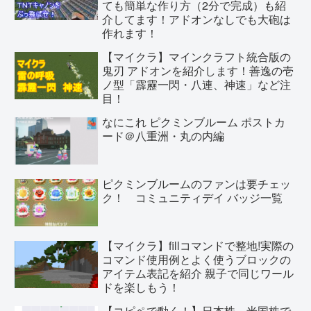
ても簡単な作り方（2分で完成）も紹
介してます！アドオンなしでも大砲は
作れます！
【マイクラ】マインクラフト統合版の
鬼刃 アドオンを紹介します！善逸の壱
ノ型「霹靂一閃・八連、神速」など注
目！
なにこれ ピクミンブルーム ポストカ
ード＠八重洲・丸の内編
ピクミンブルームのファンは要チェッ
ク！ コミュニティデイ バッジ一覧
【マイクラ】fillコマンドで整地!実際の
コマンド使用例とよく使うブロックの
アイテム表記を紹介 親子で同じワール
ドを楽しもう！
【コピペで動く！】日本株、米国株で