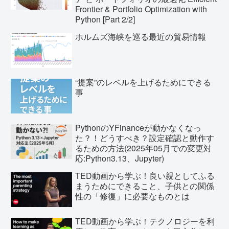
Frontier & Portfolio Optimization with
Python [Part 2/2]
ホルムズ海峡を巡る最近の貿易情報
“提案”のレベルを上げるためにできる
事
PythonのYFinanceが動かなくなっ
た？！どうすべき？設定確認と動作す
るための方法(2025年05月での変更対
応:Python3.13、Jupyter)
TED動画から学ぶ！良い親としてふる
まうためにできること、子供との関係
性の「修復」に必要なものとは
TED動画から学ぶ！テクノロジーを利