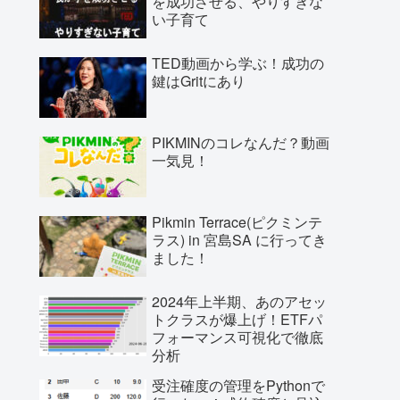
を成功させる、やりすぎな
い子育て
TED動画から学ぶ！成功の
鍵はGritにあり
PIKMINのコレなんだ？動画
一気見！
Pikmin Terrace(ピクミンテ
ラス) in 宮島SA に行ってき
ました！
2024年上半期、あのアセッ
トクラスが爆上げ！ETFパ
フォーマンス可視化で徹底
分析
受注確度の管理をPythonで