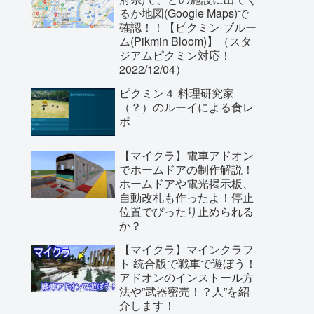
るか地図(Google Maps)で
確認！！【ピクミン ブルー
ム(Pikmin Bloom)】（スタ
ジアムピクミン対応！
2022/12/04）
ピクミン４ 料理研究家
（？）のルーイによる食レ
ポ
【マイクラ】電車アドオン
でホームドアの制作解説！
ホームドアや電光掲示板、
自動改札も作ったよ！停止
位置でぴったり止められる
か？
【マイクラ】マインクラフ
ト 統合版で戦車で遊ぼう！
アドオンのインストール方
法や”武器密売！？人”を紹
介します！