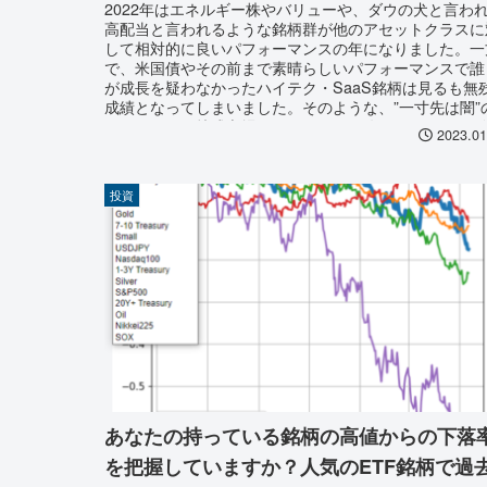
2022年はエネルギー株やバリューや、ダウの犬と言わ
高配当と言われるような銘柄群が他のアセットクラスに
して相対的に良いパフォーマンスの年になりました。一
で、米国債やその前まで素晴らしいパフォーマンスで誰
が成長を疑わなかったハイテク・SaaS銘柄は見るも無
成績となってしまいました。そのような、”一寸先は闇”
マーケット・株式市場において、2023年はどのような
2023.01
柄・セクター・アセットクラスが注目されるのでしょう
か？すこし、その可能性を検討してみたいと思います。
投資
あなたの持っている銘柄の高値からの下落
を把握していますか？人気のETF銘柄で過