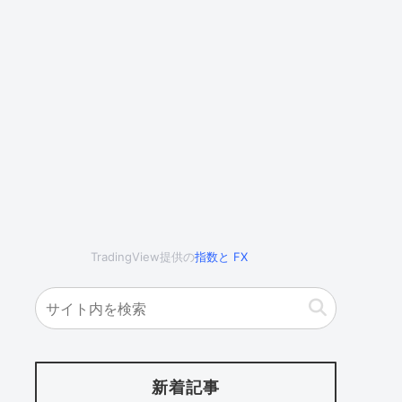
TradingView提供の
指数
と
FX
新着記事