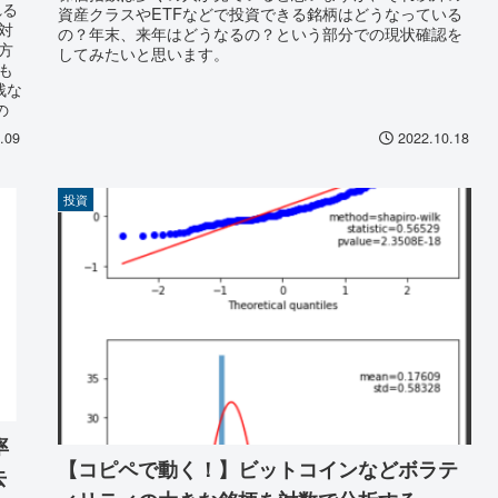
れる
資産クラスやETFなどで投資できる銘柄はどうなっている
対
の？年末、来年はどうなるの？という部分での現状確認を
方
してみたいと思います。
も
残な
の
銘
.09
2022.10.18
投資
率
【コピペで動く！】ビットコインなどボラテ
去