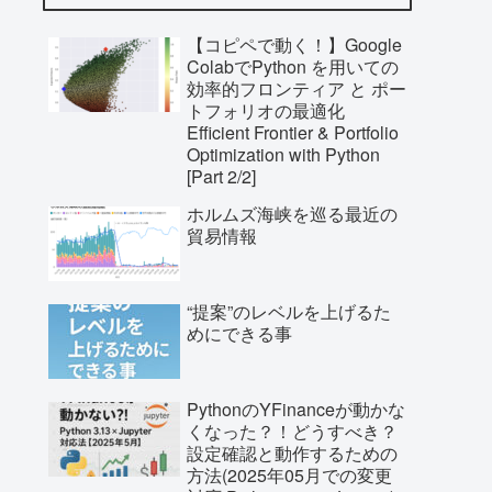
【コピペで動く！】Google
ColabでPython を用いての
効率的フロンティア と ポー
トフォリオの最適化
Efficient Frontier & Portfolio
Optimization with Python
[Part 2/2]
ホルムズ海峡を巡る最近の
貿易情報
“提案”のレベルを上げるた
めにできる事
PythonのYFinanceが動かな
くなった？！どうすべき？
設定確認と動作するための
方法(2025年05月での変更