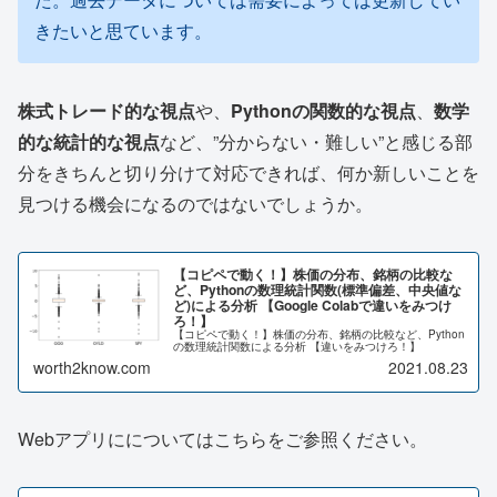
きたいと思ています。
株式トレード的な視点
や、
Pythonの関数的な視点
、
数学
的な統計的な視点
など、”分からない・難しい”と感じる部
分をきちんと切り分けて対応できれば、何か新しいことを
見つける機会になるのではないでしょうか。
【コピペで動く！】株価の分布、銘柄の比較な
ど、Pythonの数理統計関数(標準偏差、中央値な
ど)による分析 【Google Colabで違いをみつけ
ろ！】
【コピペで動く！】株価の分布、銘柄の比較など、Python
の数理統計関数による分析 【違いをみつけろ！】
worth2know.com
2021.08.23
Webアプリにについてはこちらをご参照ください。