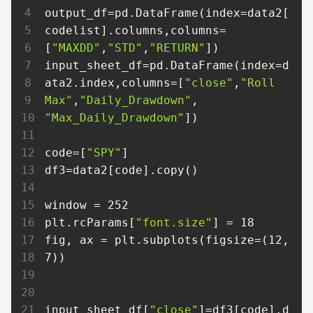
output_df=pd.DataFrame(index=data2[
codelist].columns,columns=
[
"MAXDD"
,
"STD"
,
"RETURN"
])

input_sheet_df=pd.DataFrame(index=d
ata2.index,columns=[
"close"
,
"Roll 
Max"
,
"Daily_Drawdown"
,
"Max_Daily_Drawdown"
])

code=[
"SPY"
]

df3=data2[code].copy()

window = 252

plt.rcParams[
"font.size"
] = 18

fig, ax = plt.subplots(figsize=(12, 
7))

input_sheet_df[
"close"
]=df3[code].d