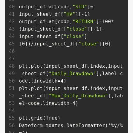
output_df.at[code,
"STD"
]= 
input_sheet_df[
"HV"
][-1]

output_df.at[code,
"RETURN"
]=100*
(input_sheet_df[
"close"
][-1]-
input_sheet_df[
"close"
]
[0])/input_sheet_df[
"close"
][0]    

plt.plot(input_sheet_df.index,input
_sheet_df[
"Daily_Drawdown"
],label=c
ode,linewidth=4)

plt.plot(input_sheet_df.index,input
_sheet_df[
"Max_Daily_Drawdown"
],lab
el=code,linewidth=4)    

plt.grid(True)

Dateform=mdates.DateFormatter('%y/%
m')
