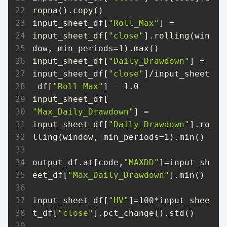
ropna().copy()

input_sheet_df[
"Roll_Max"
] = 
input_sheet_df[
"close"
].rolling(win
dow, min_periods=1).max()

input_sheet_df[
"Daily_Drawdown"
] = 
input_sheet_df[
"close"
]/input_sheet
_df[
"Roll_Max"
] - 1.0

input_sheet_df[
"Max_Daily_Drawdown"
] = 
input_sheet_df[
"Daily_Drawdown"
].ro
lling(window, min_periods=1).min()

output_df.at[code,
"MAXDD"
]=input_sh
eet_df[
"Max_Daily_Drawdown"
].min()

input_sheet_df[
"HV"
]=100*input_shee
t_df[
"close"
].pct_change().std()
