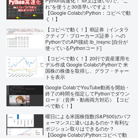
Python高速化！ for文は遅いので、”こ
れ”を使うと30倍早いですよ！
【Google ColabのPython：コピペで動
く！】
【コピペで動く！】IB証券（インタラ
クティブ・ブローカーズ証券 ）への
PythonでのAPI接続 ib_insync [自分が
使っているPythonコード]
【コピペで動く！】20行で資産運用モ
デル作成 Google ColabのPythonで 米
国株の株価を取得し、グラフ・チャー
トを表示
Google ColabでYouTube動画を開始・
終了の時間を指定してPythonでダウン
ロード（音声・動画両方対応）【コピ
ペで動く！】
曜日による米国株指数(S&P500)のパフ
ォーマンスに違いはあるのか？有利な
ポジション取りはできるのか？
【Google ColabのPython:コピペで動