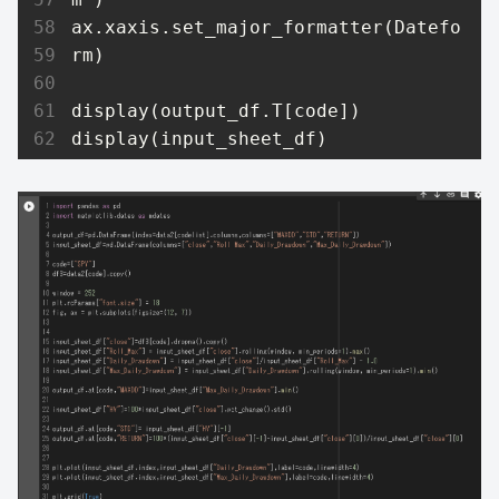
ax.xaxis.set_major_formatter(Datefo
rm)

display(output_df.T[code])

display(input_sheet_df)