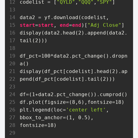
codelist = [
"QYLD"
,
"QQQ"
,
"SPY"
]

data2 = yf.download(codelist, 
start
=
start
, 
end
=
end
)[
"Adj Close"
]

display(data2.head(
2
).append(data2.
tail(
2
)))

df_pct=
100
*data2.pct_change().dropn
a()

display(df_pct[codelist].head(
2
).ap
pend(df_pct[codelist].tail(
2
)))

df=(
1
+data2.pct_change()).cumprod()

df.plot(figsize=(
8
,
6
),fontsize=
18
)

plt.legend(loc=
'center left'
, 
bbox_to_anchor=(
1
, 
0.5
), 
fontsize=
18
)  
