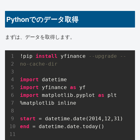
Pythonでのデータ取得
まずは、データを取得します。
!pip 
install
 yfinance 
--upgrade --
no-cache-dir
import
import
 yfinance 
as
import
 matplotlib.pyplot 
as
 plt

%matplotlib inline

start
 = datetime.date(
2014
,
12
,
31
end
 = datetime.date.today()
