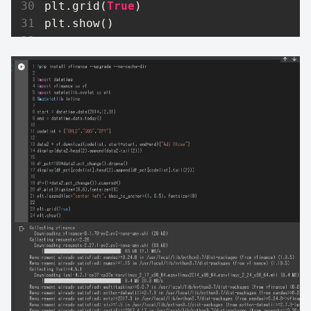
plt.grid(
True
)

plt.show()