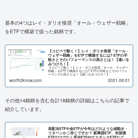
基本の4つはレイ・ダリオ推奨「オール・ウェザー戦略」
をETFで構築で扱った銘柄です。
【コピペで動く！】レイ・ダリオ推奨「オール・
ウェザー戦略」をETFで構築するには? ETFの手
軽さとそのパフォーマンスの高さとは！【違いを
みつけろ！】
【コピペで動く！】レイ・ダリオ推奨「オール・ウェザー
戦略」をETFで構築するには? ETFの手軽さとそのパフォ
ーマンスの高さとは！【違いをみつけろ！】
worth2know.com
2021.08.01
その他14銘柄を含む合計18銘柄の詳細はこちらの記事で
紹介しています。
高配当ETFや金ETFが今年はどのような値動き・
リターンかご存じですか？ 新興国ETF、米国債
ETFだけでなく原油ETFやナスダックETFなど、