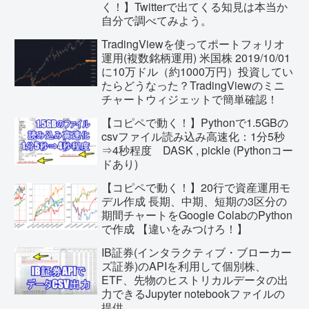
く！】Twitterで出てくる知見は本当か
自分で調べてみよう。
TradingViewを使ってポートフォリオ
運用(複数銘柄運用) 米国株 2019/10/01
に10万ドル（約1000万円）投資してい
たらどうなった？TradingViewのミニ
チャートウィジェットで簡単確認！
【コピペで動く！】Pythonで1.5GBの
csvファイル読み込み高速化：1分5秒
⇒4秒程度 DASK , pickle (Pythonコー
ドあり)
【コピペで動く！】20行で資産運用モ
デル作成 長期、中期、短期の3区分の
期間チャートをGoogle ColabのPython
で作成 【違いをみつけろ！】
IB証券(インタラクティブ・ブローカー
ズ証券)のAPIを利用して個別株、
ETF、先物のヒストリカルデータの出
力できるJupyter notebookファイルの
提供