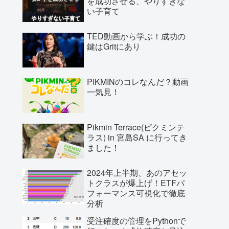
を成功させる、やりすぎな
い子育て
TED動画から学ぶ！成功の
鍵はGritにあり
PIKMINのコレなんだ？動画
一気見！
Pikmin Terrace(ピクミンテ
ラス) in 宮島SA に行ってき
ました！
2024年上半期、あのアセッ
トクラスが爆上げ！ETFパ
フォーマンス可視化で徹底
分析
受注確度の管理をPythonで