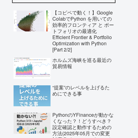
【コピペで動く！】Google
ColabでPython を用いての
効率的フロンティア と ポー
トフォリオの最適化
Efficient Frontier & Portfolio
Optimization with Python
[Part 2/2]
ホルムズ海峡を巡る最近の
貿易情報
“提案”のレベルを上げるた
めにできる事
PythonのYFinanceが動かな
くなった？！どうすべき？
設定確認と動作するための
方法(2025年05月での変更