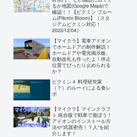
るか地図(Google Maps)で
確認！！【ピクミン ブルー
ム(Pikmin Bloom)】（スタ
ジアムピクミン対応！
2022/12/04）
【マイクラ】電車アドオン
でホームドアの制作解説！
ホームドアや電光掲示板、
自動改札も作ったよ！停止
位置でぴったり止められる
か？
ピクミン４ 料理研究家
（？）のルーイによる食レ
ポ
【マイクラ】マインクラフ
ト 統合版で戦車で遊ぼう！
アドオンのインストール方
法や”武器密売！？人”を紹
介します！