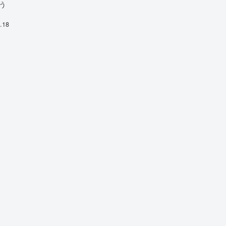
う
.18