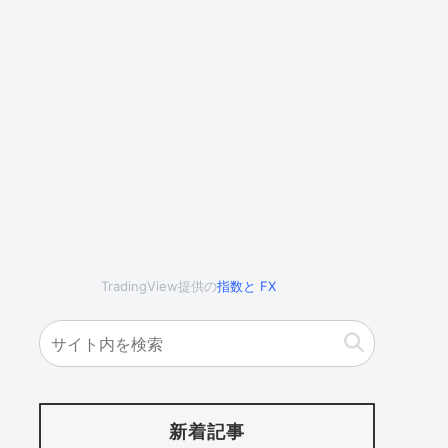
TradingView提供の
指数
と
FX
新着記事