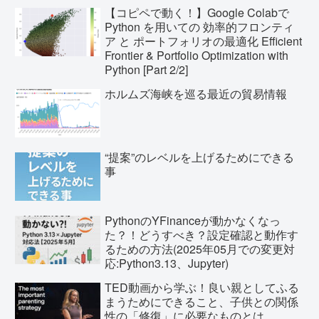
【コピペで動く！】Google Colabで
Python を用いての 効率的フロンティ
ア と ポートフォリオの最適化 Efficient
Frontier & Portfolio Optimization with
Python [Part 2/2]
ホルムズ海峡を巡る最近の貿易情報
“提案”のレベルを上げるためにできる
事
PythonのYFinanceが動かなくなっ
た？！どうすべき？設定確認と動作す
るための方法(2025年05月での変更対
応:Python3.13、Jupyter)
TED動画から学ぶ！良い親としてふる
まうためにできること、子供との関係
性の「修復」に必要なものとは