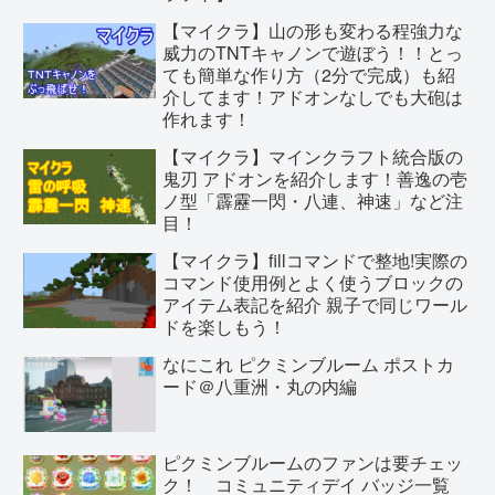
【マイクラ】山の形も変わる程強力な
威力のTNTキャノンで遊ぼう！！とっ
ても簡単な作り方（2分で完成）も紹
介してます！アドオンなしでも大砲は
作れます！
【マイクラ】マインクラフト統合版の
鬼刃 アドオンを紹介します！善逸の壱
ノ型「霹靂一閃・八連、神速」など注
目！
【マイクラ】fillコマンドで整地!実際の
コマンド使用例とよく使うブロックの
アイテム表記を紹介 親子で同じワール
ドを楽しもう！
なにこれ ピクミンブルーム ポストカ
ード＠八重洲・丸の内編
ピクミンブルームのファンは要チェッ
ク！ コミュニティデイ バッジ一覧