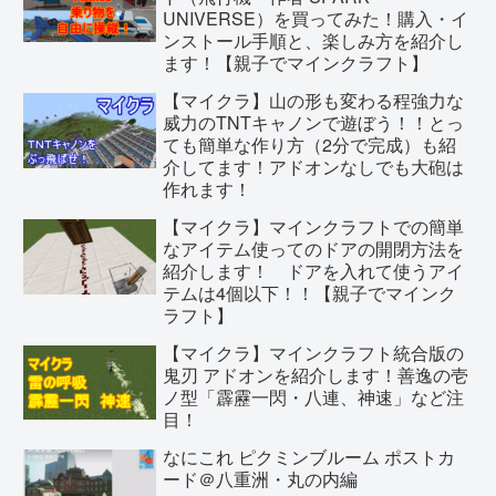
UNIVERSE）を買ってみた！購入・イ
ンストール手順と、楽しみ方を紹介し
ます！【親子でマインクラフト】
【マイクラ】山の形も変わる程強力な
威力のTNTキャノンで遊ぼう！！とっ
ても簡単な作り方（2分で完成）も紹
介してます！アドオンなしでも大砲は
作れます！
【マイクラ】マインクラフトでの簡単
なアイテム使ってのドアの開閉方法を
紹介します！ ドアを入れて使うアイ
テムは4個以下！！【親子でマインク
ラフト】
【マイクラ】マインクラフト統合版の
鬼刃 アドオンを紹介します！善逸の壱
ノ型「霹靂一閃・八連、神速」など注
目！
なにこれ ピクミンブルーム ポストカ
ード＠八重洲・丸の内編