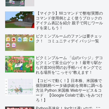
【マイクラ】fillコマンドで整地!実際の
コマンド使用例とよく使うブロックの
アイテム表記を紹介 親子で同じワール
ドを楽しもう！
ピクミンブルームのファンは要チェッ
ク！ コミュニティデイ バッジ一覧
ピクミンブルーム 「山のバッジ」デコ
ピクミンで富士山ゲット！最寄り駅か
ら片道30分間のお手軽ハイキングでと
れる場所を”こっそり”教えます！
【コピペで動く！】日本株、米国株で
個別銘柄ベータ値(β値)を簡単に調べる
方法 Python 米国株 Webサービス＆コ
ード 【Google Colabで違いをみつけ
ろ！】
Python高速化！ for文は遅いので、”こ