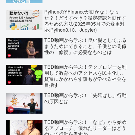
PythonのYFinanceが動かなくなっ
た？！どうすべき？設定確認と動作す
るための方法(2025年05月での変更対
応:Python3.13、Jupyter)
TED動画から学ぶ！良い親としてふる
まうためにできること、子供との関係
性の「修復」に必要なものとは
TED動画から学ぶ！テクノロジーを利
用して教育へのアクセスを民主化し、
貧富にかかわらず誰もが学べる社会を
目指す
TED動画から学ぶ！「先延ばし」行動
の原因とは
TED動画から学ぶ！「なぜ」から始め
るアプローチ、優れたリーダーはどう
やって行動を促すか