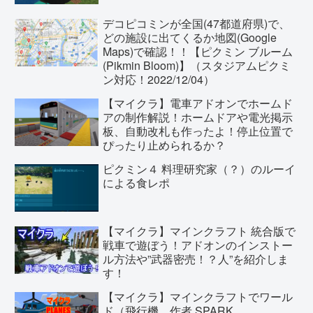
デコピコミンが全国(47都道府県)で、
どの施設に出てくるか地図(Google
Maps)で確認！！【ピクミン ブルーム
(Pikmin Bloom)】（スタジアムピクミ
ン対応！2022/12/04）
【マイクラ】電車アドオンでホームド
アの制作解説！ホームドアや電光掲示
板、自動改札も作ったよ！停止位置で
ぴったり止められるか？
ピクミン４ 料理研究家（？）のルーイ
による食レポ
【マイクラ】マインクラフト 統合版で
戦車で遊ぼう！アドオンのインストー
ル方法や”武器密売！？人”を紹介しま
す！
【マイクラ】マインクラフトでワール
ド（飛行機 作者 SPARK