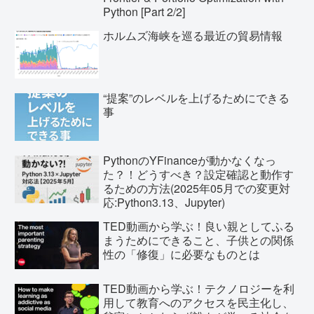
Python [Part 2/2]
ホルムズ海峡を巡る最近の貿易情報
“提案”のレベルを上げるためにできる
事
PythonのYFinanceが動かなくなっ
た？！どうすべき？設定確認と動作す
るための方法(2025年05月での変更対
応:Python3.13、Jupyter)
TED動画から学ぶ！良い親としてふる
まうためにできること、子供との関係
性の「修復」に必要なものとは
TED動画から学ぶ！テクノロジーを利
用して教育へのアクセスを民主化し、