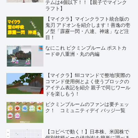
テムは4個以下！！【親子でマインク
ラフト】
【マイクラ】マインクラフト統合版の
鬼刃 アドオンを紹介します！善逸の壱
ノ型「霹靂一閃・八連、神速」など注
目！
なにこれ ピクミンブルーム ポストカ
ード＠八重洲・丸の内編
【マイクラ】fillコマンドで整地!実際の
コマンド使用例とよく使うブロックの
アイテム表記を紹介 親子で同じワール
ドを楽しもう！
ピクミンブルームのファンは要チェッ
ク！ コミュニティデイ バッジ一覧
【コピペで動く！】日本株、米国株で
個別銘柄ベータ値(β値)を簡単に調べる