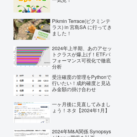
Pikmin Terrace(ピクミンテ
ラス) in 宮島SA に行ってき
ました！
2024年上半期、あのアセッ
トクラスが爆上げ！ETFパ
フォーマンス可視化で徹底
分析
受注確度の管理をPythonで
行いたい！成約確度と見込
み金額の掛け合わせ
一ヶ月後に見直してみまし
ょう！ネタ【2024年1月】
2024年M&A関係 Synopsys