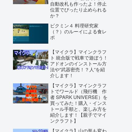
自動改札も作ったよ！停止
位置でぴったり止められる
か？
ピクミン４ 料理研究家
（？）のルーイによる食レ
ポ
【マイクラ】マインクラフ
ト 統合版で戦車で遊ぼう！
アドオンのインストール方
法や”武器密売！？人”を紹
介します！
【マイクラ】マインクラフ
トでワールド（飛行機 作
者 SPARK UNIVERSE）を
買ってみた！購入・インス
トール手順と、楽しみ方を
紹介します！【親子でマイ
ンクラフト】
【マイクラ】山の形も変わ