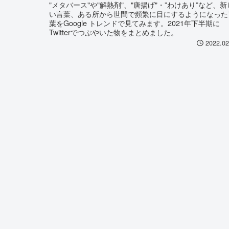
"メタバース"や"解熱剤"、"唐揚げ"・”わけあり”など、新
い言葉、ある所から世間で頻繁に目にするようになった
葉をGoogle トレンドで見てみます。2021年下半期に
Twitterでつぶやいた物をまとめました。
2022.02