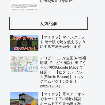
がAnsys買収を計画
人気記事
【マイクラ】マインクラフ
ト 統合版で銃を使えるよう
にする方法を紹介します！
デコピコミンが全国(47都道
府県)で、どの施設に出てく
るか地図(Google Maps)で
確認！！【ピクミン ブルー
ム(Pikmin Bloom)】（スタ
ジアムピクミン対応！
2022/12/04）
【マイクラ】電車アドオン
でホームドアの制作解説！
ホームドアや電光掲示板、