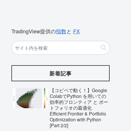
TradingView提供の
指数
と
FX
新着記事
【コピペで動く！】Google
ColabでPython を用いての
効率的フロンティア と ポー
トフォリオの最適化
Efficient Frontier & Portfolio
Optimization with Python
[Part 2/2]