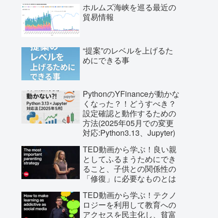
ホルムズ海峡を巡る最近の
貿易情報
“提案”のレベルを上げるた
めにできる事
PythonのYFinanceが動かな
くなった？！どうすべき？
設定確認と動作するための
方法(2025年05月での変更
対応:Python3.13、Jupyter)
TED動画から学ぶ！良い親
としてふるまうためにでき
ること、子供との関係性の
「修復」に必要なものとは
TED動画から学ぶ！テクノ
ロジーを利用して教育への
アクセスを民主化し、貧富