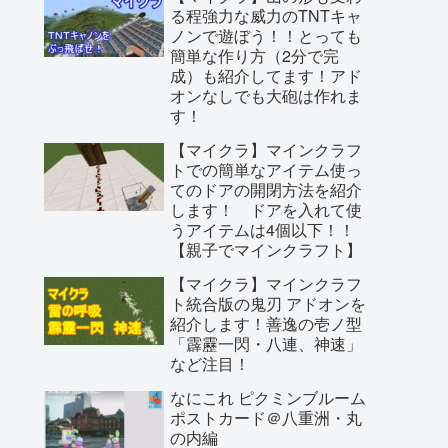
る程強力な威力のTNTキャ
ノンで遊ぼう！！とっても
簡単な作り方（2分で完
成）も紹介してます！アド
オンなしでも大砲は作れま
す！
【マイクラ】マインクラフ
トでの簡単なアイテム使っ
てのドアの開閉方法を紹介
します！ ドアを入れて使
うアイテムは4個以下！！
【親子でマインクラフト】
【マイクラ】マインクラフ
ト統合版の鬼刃 アドオンを
紹介します！善逸の壱ノ型
「霹靂一閃・八連、神速」
など注目！
なにこれ ピクミンブルーム
ポストカード＠八重洲・丸
の内編