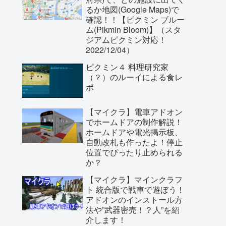
るか地図(Google Maps)で
確認！！【ピクミン ブルー
ム(Pikmin Bloom)】（スタ
ジアムピクミン対応！
2022/12/04）
ピクミン４ 料理研究家
（？）のルーイによる食レ
ポ
【マイクラ】電車アドオン
でホームドアの制作解説！
ホームドアや電光掲示板、
自動改札も作ったよ！停止
位置でぴったり止められる
か？
【マイクラ】マインクラフ
ト 統合版で戦車で遊ぼう！
アドオンのインストール方
法や”武器密売！？人”を紹
介します！