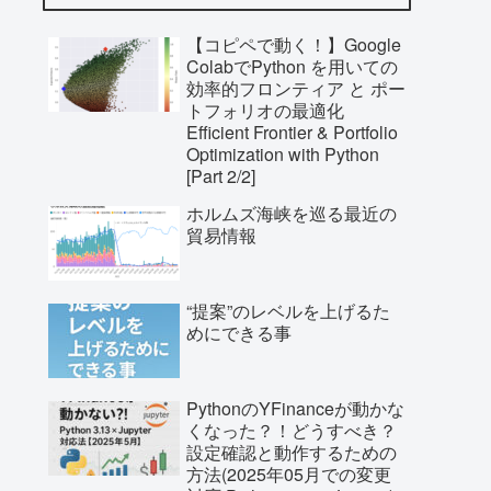
【コピペで動く！】Google
ColabでPython を用いての
効率的フロンティア と ポー
トフォリオの最適化
Efficient Frontier & Portfolio
Optimization with Python
[Part 2/2]
ホルムズ海峡を巡る最近の
貿易情報
“提案”のレベルを上げるた
めにできる事
PythonのYFinanceが動かな
くなった？！どうすべき？
設定確認と動作するための
方法(2025年05月での変更