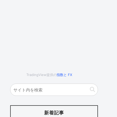
TradingView提供の
指数
と
FX
新着記事