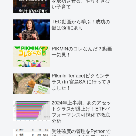
を成功させる、やりすぎな
い子育て
TED動画から学ぶ！成功の
鍵はGritにあり
PIKMINのコレなんだ？動画
一気見！
Pikmin Terrace(ピクミンテ
ラス) in 宮島SA に行ってき
ました！
2024年上半期、あのアセッ
トクラスが爆上げ！ETFパ
フォーマンス可視化で徹底
分析
受注確度の管理をPythonで