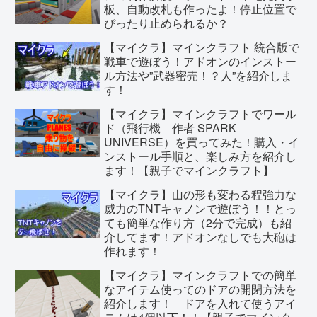
板、自動改札も作ったよ！停止位置で
ぴったり止められるか？
【マイクラ】マインクラフト 統合版で
戦車で遊ぼう！アドオンのインストー
ル方法や”武器密売！？人”を紹介しま
す！
【マイクラ】マインクラフトでワール
ド（飛行機 作者 SPARK
UNIVERSE）を買ってみた！購入・イ
ンストール手順と、楽しみ方を紹介し
ます！【親子でマインクラフト】
【マイクラ】山の形も変わる程強力な
威力のTNTキャノンで遊ぼう！！とっ
ても簡単な作り方（2分で完成）も紹
介してます！アドオンなしでも大砲は
作れます！
【マイクラ】マインクラフトでの簡単
なアイテム使ってのドアの開閉方法を
紹介します！ ドアを入れて使うアイ