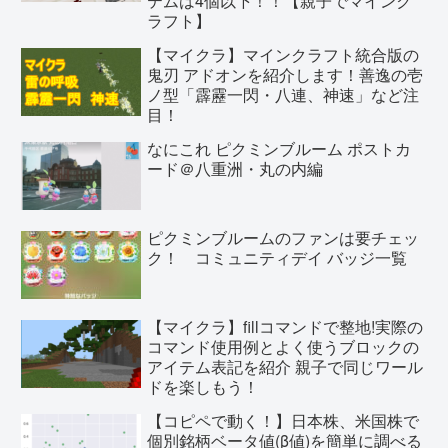
テムは4個以下！！【親子でマインク
ラフト】
【マイクラ】マインクラフト統合版の
鬼刃 アドオンを紹介します！善逸の壱
ノ型「霹靂一閃・八連、神速」など注
目！
なにこれ ピクミンブルーム ポストカ
ード＠八重洲・丸の内編
ピクミンブルームのファンは要チェッ
ク！ コミュニティデイ バッジ一覧
【マイクラ】fillコマンドで整地!実際の
コマンド使用例とよく使うブロックの
アイテム表記を紹介 親子で同じワール
ドを楽しもう！
【コピペで動く！】日本株、米国株で
個別銘柄ベータ値(β値)を簡単に調べる