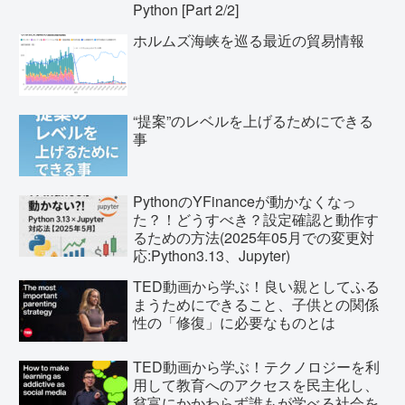
Python [Part 2/2]
ホルムズ海峡を巡る最近の貿易情報
“提案”のレベルを上げるためにできる
事
PythonのYFinanceが動かなくなっ
た？！どうすべき？設定確認と動作す
るための方法(2025年05月での変更対
応:Python3.13、Jupyter)
TED動画から学ぶ！良い親としてふる
まうためにできること、子供との関係
性の「修復」に必要なものとは
TED動画から学ぶ！テクノロジーを利
用して教育へのアクセスを民主化し、
貧富にかかわらず誰もが学べる社会を