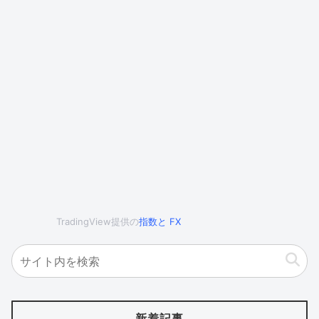
TradingView提供の
指数
と
FX
新着記事