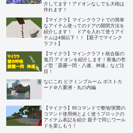
介してます！アドオンなしでも大砲は
作れます！
【マイクラ】マインクラフトでの簡単
なアイテム使ってのドアの開閉方法を
紹介します！ ドアを入れて使うアイ
テムは4個以下！！【親子でマインク
ラフト】
【マイクラ】マインクラフト統合版の
鬼刃 アドオンを紹介します！善逸の壱
ノ型「霹靂一閃・八連、神速」など注
目！
なにこれ ピクミンブルーム ポストカ
ード＠八重洲・丸の内編
【マイクラ】fillコマンドで整地!実際の
コマンド使用例とよく使うブロックの
アイテム表記を紹介 親子で同じワール
ドを楽しもう！