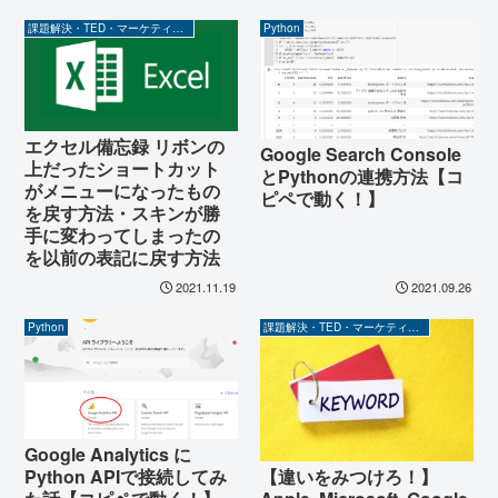
課題解決・TED・マーケティング関係
Python
エクセル備忘録 リボンの
Google Search Console
上だったショートカット
とPythonの連携方法【コ
がメニューになったもの
ピペで動く！】
を戻す方法・スキンが勝
手に変わってしまったの
を以前の表記に戻す方法
2021.11.19
2021.09.26
Python
課題解決・TED・マーケティング関係
Google Analytics に
【違いをみつけろ！】
Python APIで接続してみ