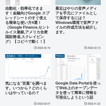
自動化・効率化できま
最近はやりの音声メディ
す！金融向けGoogle スプ
アを手元にファイルとし
レッドシートのすぐ使え
て保存するには？
る簡単な使い方4選！
Windows環境で音声ファ
（Google Finance,セント
イルの作成方法を紹介し
ルイス連銀,アメリカ合衆
ます。
国財務省,スクレイピン
グ）【コピペで動く！】
2022.02.16
2022.02.13
課題解決・TED・マーケティング関係
Python
Google Data Portalを使っ
気になる”言葉”を調べま
てWeb上のオープンデー
す。いつから？どのくら
タを使って簡単に情報を
いはやっているの？
可視化しようという話
2022.02.07
2022.01.22