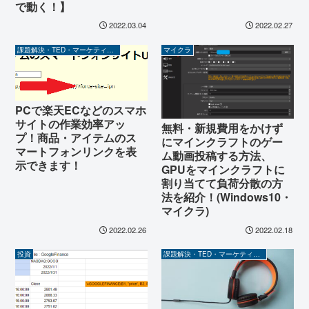
で動く！】
2022.03.04
2022.02.27
課題解決・TED・マーケティング関係
マイクラ
PCで楽天ECなどのスマホ
サイトの作業効率アッ
無料・新規費用をかけず
プ！商品・アイテムのス
にマインクラフトのゲー
マートフォンリンクを表
ム動画投稿する方法、
示できます！
GPUをマインクラフトに
割り当てて負荷分散の方
法を紹介！(Windows10・
マイクラ)
2022.02.26
2022.02.18
投資
課題解決・TED・マーケティング関係