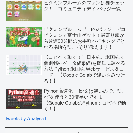
ピクミンブルームのファンは要チェッ
ク！ コミュニティデイ バッジ一覧
ピクミンブルーム 「山のバッジ」デコ
ピクミンで富士山ゲット！最寄り駅か
ら片道30分間のお手軽ハイキングでと
れる場所を”こっそり”教えます！
【コピペで動く！】日本株、米国株で
個別銘柄ベータ値(β値)を簡単に調べる
方法 Python 米国株 Webサービス＆コ
ード 【Google Colabで違いをみつけ
ろ！】
Python高速化！ for文は遅いので、”こ
れ”を使うと30倍早いですよ！
【Google ColabのPython：コピペで動
く！】
Tweets by AnalyseTf