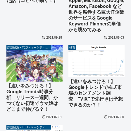
Apple, Microsoft, Google,
た話【コピペで動く！】
Amazon, Facebook など
世界を席巻する巨大IT企業
のサービスをGoogle
Keyword Plannerの単価
から眺めてみる
2021.09.25
2021.08.03
課題解決・TED・マーケティング関係
投資
【違いをみつけろ！】
【違いをみつけろ！】
Googleトレンドで株式市
Google Trends時事分
場のセンチメント調
析 リリース一週間、か
査 ”VIX”で先行きは予想
つてない初速でウマ娘は
できるのか？！
どこまで伸びる？！
2021.07.31
2021.07.30
課題解決・TED・マーケティング関係