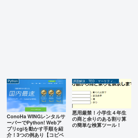
Python
課題解決・TED・マーケティング関係
悪用厳禁！小学生４年生
ConoHa WINGレンタルサ
の商と余りのある割り算
ーバーでPython! Webア
の簡単な検算ツール！
プリcgiを動かす手順を紹
介！3つの例あり【コピペ