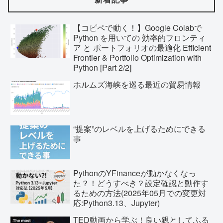
【コピペで動く！】Google Colabで
Python を用いての 効率的フロンティ
ア と ポートフォリオの最適化 Efficient
Frontier & Portfolio Optimization with
Python [Part 2/2]
ホルムズ海峡を巡る最近の貿易情報
“提案”のレベルを上げるためにできる
事
PythonのYFinanceが動かなくなっ
た？！どうすべき？設定確認と動作す
るための方法(2025年05月での変更対
応:Python3.13、Jupyter)
TED動画から学ぶ！良い親としてふる