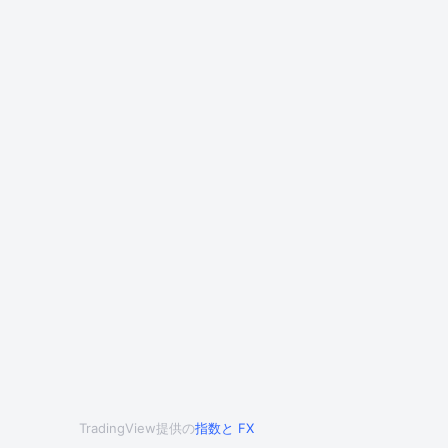
TradingView提供の
指数
と
FX