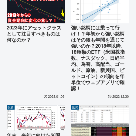
強い銘柄には乗って行
2023年にアセットクラス
け！？年初から強い銘柄
として注目すべきものは
はその後も年間を通じて
何なのか？
強いのか？2018年以降、
18種類のETF（米国株指
数、ナスダック、日経平
均、為替、高配当、ゴー
ルド、原油、新興国、ビ
ットコイン）の傾向を年
単位でウェブアプリで確
認！
2023.01.09
2022.12.30
投資
投資
年末、来年に向けた米国