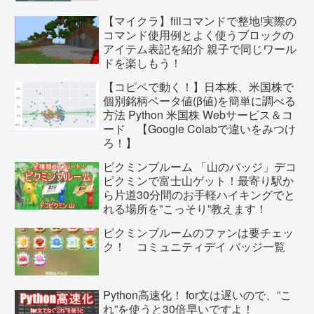
【マイクラ】fillコマンドで整地!実際の
コマンド使用例とよく使うブロックの
アイテム表記を紹介 親子で同じワール
ドを楽しもう！
【コピペで動く！】日本株、米国株で
個別銘柄ベータ値(β値)を簡単に調べる
方法 Python 米国株 Webサービス＆コ
ード 【Google Colabで違いをみつけ
ろ！】
ピクミンブルーム 「山のバッジ」デコ
ピクミンで富士山ゲット！最寄り駅か
ら片道30分間のお手軽ハイキングでと
れる場所を”こっそり”教えます！
ピクミンブルームのファンは要チェッ
ク！ コミュニティデイ バッジ一覧
Python高速化！ for文は遅いので、”こ
れ”を使うと30倍早いですよ！