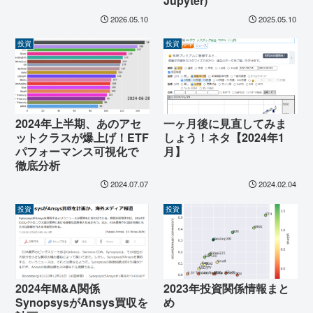
Jupyter)
2026.05.10
2025.05.10
投資
投資
2024年上半期、あのアセ
一ヶ月後に見直してみま
ットクラスが爆上げ！ETF
しょう！ネタ【2024年1
パフォーマンス可視化で
月】
徹底分析
2024.07.07
2024.02.04
投資
投資
2024年M&A関係
2023年投資関係情報まと
SynopsysがAnsys買収を
め