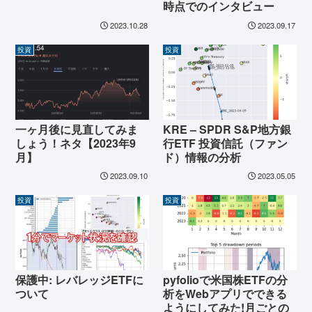
時点でのインタビュー
2023.10.28
2023.09.17
投資
投資
一ヶ月後に見直してみま
KRE – SPDR S&P地方銀
しょう！ネタ【2023年9
行ETF 投資信託（ファン
月】
ド）情報の分析
2023.09.10
2023.05.05
投資
投資
保護中: レバレッジETFに
pyfolioで米国株ETFの分
ついて
析をWebアプリでできる
ようにしてみた!月ごとの