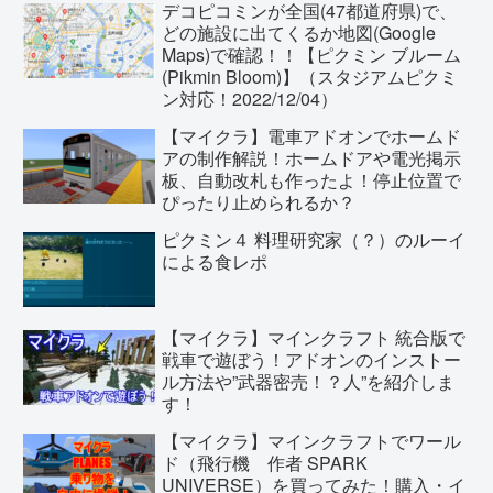
デコピコミンが全国(47都道府県)で、
どの施設に出てくるか地図(Google
Maps)で確認！！【ピクミン ブルーム
(Pikmin Bloom)】（スタジアムピクミ
ン対応！2022/12/04）
【マイクラ】電車アドオンでホームド
アの制作解説！ホームドアや電光掲示
板、自動改札も作ったよ！停止位置で
ぴったり止められるか？
ピクミン４ 料理研究家（？）のルーイ
による食レポ
【マイクラ】マインクラフト 統合版で
戦車で遊ぼう！アドオンのインストー
ル方法や”武器密売！？人”を紹介しま
す！
【マイクラ】マインクラフトでワール
ド（飛行機 作者 SPARK
UNIVERSE）を買ってみた！購入・イ