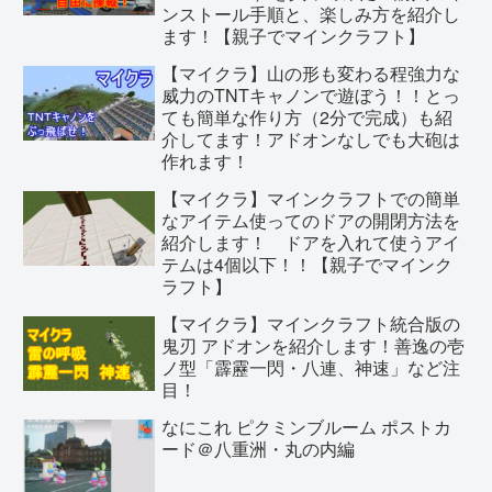
ンストール手順と、楽しみ方を紹介し
ます！【親子でマインクラフト】
【マイクラ】山の形も変わる程強力な
威力のTNTキャノンで遊ぼう！！とっ
ても簡単な作り方（2分で完成）も紹
介してます！アドオンなしでも大砲は
作れます！
【マイクラ】マインクラフトでの簡単
なアイテム使ってのドアの開閉方法を
紹介します！ ドアを入れて使うアイ
テムは4個以下！！【親子でマインク
ラフト】
【マイクラ】マインクラフト統合版の
鬼刃 アドオンを紹介します！善逸の壱
ノ型「霹靂一閃・八連、神速」など注
目！
なにこれ ピクミンブルーム ポストカ
ード＠八重洲・丸の内編