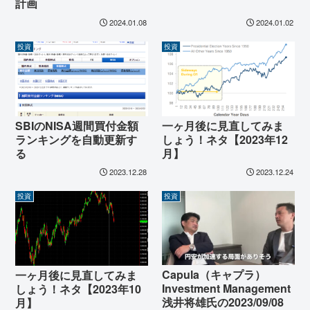
計画
2024.01.08
2024.01.02
投資
投資
SBIのNISA週間買付金額
一ヶ月後に見直してみま
ランキングを自動更新す
しょう！ネタ【2023年12
る
月】
2023.12.28
2023.12.24
投資
投資
Capula（キャプラ）
一ヶ月後に見直してみま
Investment Management
しょう！ネタ【2023年10
浅井将雄氏の2023/09/08
月】