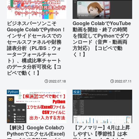
Google ColabでYouTube
ビジネスパーソンこそ
動画を開始・終了の時間
Google ColabでPython！
を指定してPythonでダウ
インサイドセールスでの
ンロード（音声・動画両
セールスファネルや財務
方対応）【コピペで動
諸表分析（PL/BS：ウォ
く！】
ーターフォールチャー
ト）、構成比率チャート
のデータ分析可視化【コ
ピペで動く！】
2022.07.18
2022.07.11
Python
投資
【アノマリー】4月は上昇
【解決】Google Colabの
しやすい【季節性】は本
Pythonでエクセル(Excel)