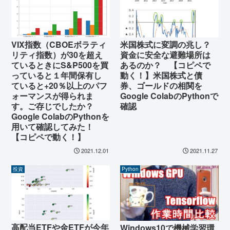
VIX指数（CBOEボラティ
米国株式に変調の兆し？
リティ指数）が30を超え
資金に安全な避難場所は
ているときにS&P500を買
あるのか？ 【コピペで
っていると１年間保有し
動く！】米国株式と債
ていると+20％以上のパフ
券、ゴールドの相関を
ォーマンスが得られま
Google ColabのPythonで
す。ご存じでしたか？
確認
Google ColabのPythonを
用いて確認してみた！
【コピペで動く！】
2021.12.01
2021.11.27
投資
Python
高配当ETFや金ETFが今年
Windows10で機械学習環