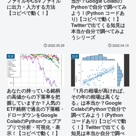
当か？Google Colabの
ファイルやCSVファイル
Pythonで自分で調べてみ
に出力・入力する方法
よう！(Python コードあ
【コピペで動く！】
り)【コピペで動く！】
Twitterで出てくる知見は
本当か自分で調べてみよ
うシリーズ
2022.05.29
2022.04.10
投資
投資
あなたの持っている銘柄
「1月の相場が高ければ、
の高値からの下落率を把
その年の相場は高くな
握していますか？人気の
る」は本当か？Google
ETF銘柄で過去の下落幅・
ColabのPythonで自分で
ドローダウンをGoogle
調べてみよう！(Python
ColabのPythonウェブア
コードあり)【コピペで動
プリで分析・可視化・表
く！】Twitterで出てくる
示！【コピペで動く！】
知見は本当か自分で調べ