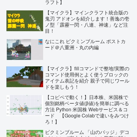
ラフト】
【マイクラ】マインクラフト統合版の
鬼刃 アドオンを紹介します！善逸の壱
ノ型「霹靂一閃・八連、神速」など注
目！
なにこれ ピクミンブルーム ポストカ
ード＠八重洲・丸の内編
【マイクラ】fillコマンドで整地!実際の
コマンド使用例とよく使うブロックの
アイテム表記を紹介 親子で同じワール
ドを楽しもう！
【コピペで動く！】日本株、米国株で
個別銘柄ベータ値(β値)を簡単に調べる
方法 Python 米国株 Webサービス＆コ
ード 【Google Colabで違いをみつけ
ろ！】
ピクミンブルーム 「山のバッジ」デコ