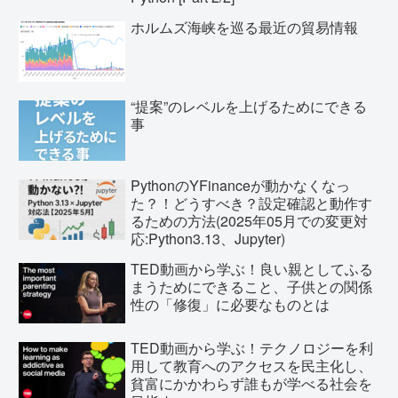
ホルムズ海峡を巡る最近の貿易情報
“提案”のレベルを上げるためにできる
事
PythonのYFinanceが動かなくなっ
た？！どうすべき？設定確認と動作す
るための方法(2025年05月での変更対
応:Python3.13、Jupyter)
TED動画から学ぶ！良い親としてふる
まうためにできること、子供との関係
性の「修復」に必要なものとは
TED動画から学ぶ！テクノロジーを利
用して教育へのアクセスを民主化し、
貧富にかかわらず誰もが学べる社会を