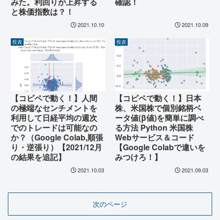
みた。利回りが上昇する
確認！
と株価指数は？！
2021.10.10
2021.10.09
投資
投資
【コピペで動く！】人間
【コピペで動く！】日本
の極端なセンチメントを
株、米国株で個別銘柄ベ
利用して日経平均の週次
ータ値(β値)を簡単に調べ
でのトレードは可能なの
る方法 Python 米国株
か？（Google Colab,順張
Webサービス＆コード
り・逆張り）【2021/12月
【Google Colabで違いを
の結果を追記】
みつけろ！】
2021.10.03
2021.09.03
次のページ