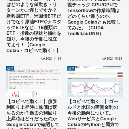
はどのような値動き・リ
境チェック CPU/GPUで
ターンかご存じですか？
Tensorflowの作業時間は
新興国ETF、米国債ETFだ
どのくらい違うのか、
けでなく原油ETFやナスダ
Google Colabとも比較し
ックETFなど、18種類の
てみた。（CUDA
ETF・指数の現状と傾向を
Toolkit,cuDNN）
知り、今後の予測に役立
てよう！【Google
Colab・コピペで動く！】
2021.11.14
2021.10.29
投資
投資
【コピペで動く！】債券
【コピペで動く！】ゴー
利回り上昇時に株価は落
ルドと米国の実質金利の
ちるのか？過去の利回り
今後の動向について。
上昇時はどうだったのか
WebサービスとGoogle
Google Colabで確認して
ColabのPythonと両方で