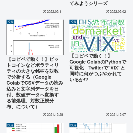
てみようシリーズ
2022.02.11
2022.02.02
投資
投資
【コピペで動く！】
【コピペで動く！】ビッ
Google ColabのPythonで
トコインなどボラティリ
可視化 Twitterで”VIX”と
ティの大きな銘柄を対数
同時に何がつぶやかれて
で分析する（Google
いるか!?
ColabでCSVデータの読み
込みと文字列データを日
付、数値データへ変換す
る前処理、対数正規分
布、について）
2021.12.28
2021.12.07
投資
投資