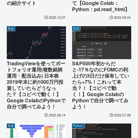
の紹介サイト
て【Google Colab：
Python：pd.read_html】
2022.12.07
2022.09.24
投資
投資
TradingViewを使ってポー
S&P500年初からだ
トフォリオ運用(複数銘柄
と-17％なのにFOMCの利
運用・配当込み) 日本株
上げの3日だけ保有してい
2019年末に約1000万円投
たら+7%！これって本
資していたらどうなっ
当？！【コピペで動
た？【コピペで動く！】
く！】Google Colabの
Google ColabのPythonで
Pythonで自分で調べてみ
自分で調べてみよう！
よう！
2022.08.14
2022.07.28
投資
Python