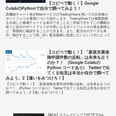
【コピペで動く！】Google
ColabのPythonで自分で調べてみよう！
高機能チャート表示WebサービスのTradingViewを用いての日本株の
ポートフォリオ運用について紹介します。TradingViewでは複数銘柄
を合成した株価チャートを表示できことをご存知ですか？この機能を
使うと自分のポートフォリオや気になるポートフォリオの過去推移な
ど、簡易的に確認することができます。また、配当分のデータも表
示・検討することで高（好）配当銘柄に投資したいという方にとって
も役に立つ記事なると思います。
【コピペで動く！】「新規失業保
投資
険申請件数の反転」は未来を占う
のか？！ (Google Colabの
Python コードあり) Twitterで出
てくる知見は本当か自分で調べて
みよう。2【違いをみつけろ！】
【コピペで動く！】「新規保険失業申請件数の反転」は未来を占うの
か？！ (Python コードあり) Twitterで出てくる知見は本当か自分で
調べてみよう。2【違いをみつけろ！】
【解決】スクレイピングでHTTP Error