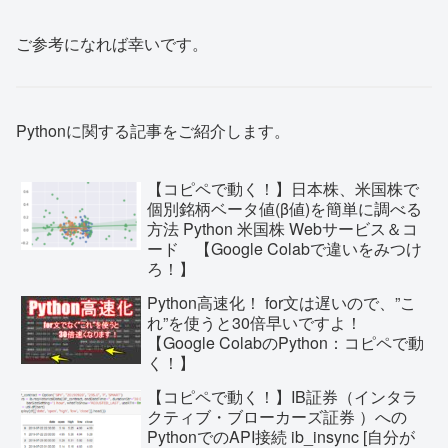
ご参考になれば幸いです。
Pythonに関する記事をご紹介します。
【コピペで動く！】日本株、米国株で
個別銘柄ベータ値(β値)を簡単に調べる
方法 Python 米国株 Webサービス＆コ
ード 【Google Colabで違いをみつけ
ろ！】
Python高速化！ for文は遅いので、”こ
れ”を使うと30倍早いですよ！
【Google ColabのPython：コピペで動
く！】
【コピペで動く！】IB証券（インタラ
クティブ・ブローカーズ証券 ）への
PythonでのAPI接続 ib_insync [自分が