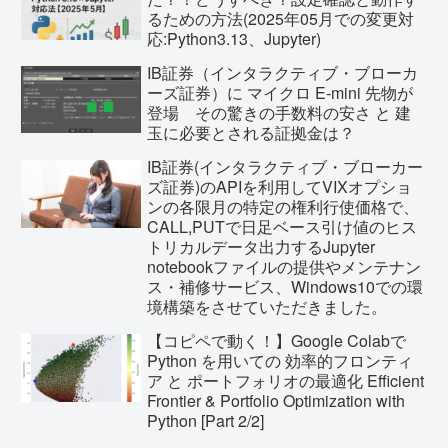
るための方法(2025年05月での変更対
応:Python3.13、Jupyter)
IB証券（インタラクティブ・ブローカ
ーズ証券）に マイクロ E-mini 先物が
登場 その驚きの手数料の安さ と 建
玉に必要とされる証拠金は？
IB証券(インタラクティブ・ブローカー
ズ証券)のAPIを利用してVIXオプショ
ンの各限月の特定の権利行使価格で、
CALL,PUTで日足ベース引け値のヒス
トリカルデータ出力するJupyter
notebookファイルの提供やメンテナン
ス・補修サービス、Windows10での環
境構築をさせていただきました。
【コピペで動く！】Google Colabで
Python を用いての 効率的フロンティ
ア と ポートフォリオの最適化 Efficient
Frontier & Portfolio Optimization with
Python [Part 2/2]