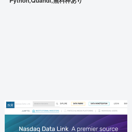
Python,Quandl,無料枠あり
投資