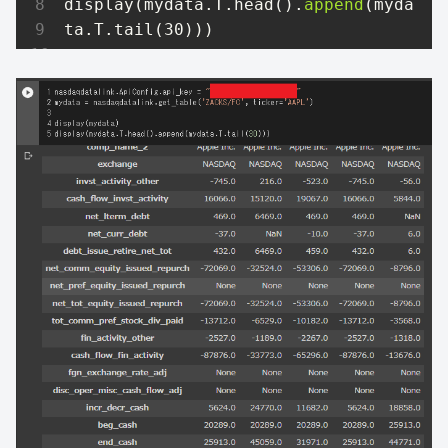
display(mydata.T.head().
append
(myda
ta.T.tail(
30
)))