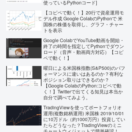
使っているPythonコード]
【コピペで動く！】20行で資産運用モ
デル作成 Google ColabのPythonで 米
国株の株価を取得し、グラフ・チャー
トを表示
Google ColabでYouTube動画を開始・
終了の時間を指定してPythonでダウン
ロード（音声・動画両方対応）【コピ
ペで動く！】
曜日による米国株指数(S&P500)のパフ
ォーマンスに違いはあるのか？有利な
ポジション取りはできるのか？
【Google ColabのPython:コピペで動
く！】Twitterで出てくる知見は本当か
自分で調べてみよう。
TradingViewを使ってポートフォリオ
運用(複数銘柄運用) 米国株 2019/10/01
に10万ドル（約1000万円）投資してい
たらどうなった？TradingViewのミニ
チャートウィジェットで簡単確認！