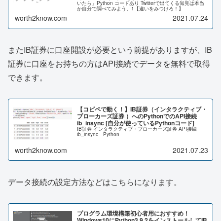
いたら」Python コードあり Twitterで出てくる知見は本当
か自分で調べてみよう。1【違いをみつけろ！】
worth2know.com
2021.07.24
またIB証券に口座開設が必要という前提がありますが、IB
証券に口座をお持ちの方はAPI接続でデータを無料で取得
できます。
【コピペで動く！】IB証券（インタラクティブ・
ブローカーズ証券 ）へのPythonでのAPI接続
ib_insync [自分が使っているPythonコード]
IB証券 インタラクティブ・ブローカーズ証券 API接続
ib_insync Python
worth2know.com
2021.07.23
データ接続の設定方法などはこちらになります。
プログラム環境構築初心者用におすすめ！
Windows10にPython3.9.2をインストールしてIB