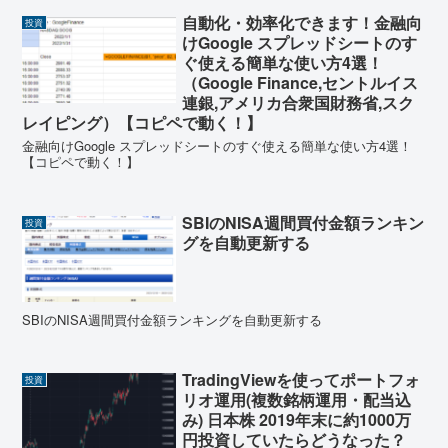
自動化・効率化できます！金融向
投資
けGoogle スプレッドシートのす
ぐ使える簡単な使い方4選！
（Google Finance,セントルイス
連銀,アメリカ合衆国財務省,スク
レイピング）【コピペで動く！】
金融向けGoogle スプレッドシートのすぐ使える簡単な使い方4選！
【コピペで動く！】
SBIのNISA週間買付金額ランキン
投資
グを自動更新する
SBIのNISA週間買付金額ランキングを自動更新する
TradingViewを使ってポートフォ
投資
リオ運用(複数銘柄運用・配当込
み) 日本株 2019年末に約1000万
円投資していたらどうなった？