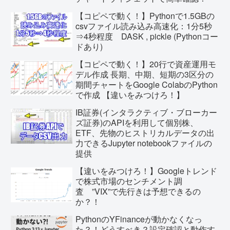
【コピペで動く！】Pythonで1.5GBの
csvファイル読み込み高速化：1分5秒
⇒4秒程度 DASK , pickle (Pythonコー
ドあり)
【コピペで動く！】20行で資産運用モ
デル作成 長期、中期、短期の3区分の
期間チャートをGoogle ColabのPython
で作成 【違いをみつけろ！】
IB証券(インタラクティブ・ブローカー
ズ証券)のAPIを利用して個別株、
ETF、先物のヒストリカルデータの出
力できるJupyter notebookファイルの
提供
【違いをみつけろ！】Googleトレンド
で株式市場のセンチメント調
査 ”VIX”で先行きは予想できるの
か？！
PythonのYFinanceが動かなくなっ
た？！どうすべき？設定確認と動作す