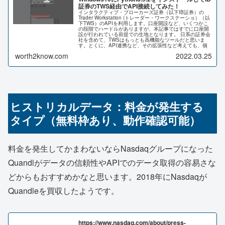
証券のTWS経由でAPI接続してみた！
インタラクティブ・ブローカーズ証券（以下IB証券）の
Trader Workstation (トレーダー・ワークステーショ）（以
下TWS）のAPIを利用します。口座開設など、いくつかこ
の段階でハードルがありますが、本記事ではすでに口座開
設が行われている前提での生地となります。 日系の証券会
社を含めて、TWSはもっとも高機能なツールだと思いま
す。とくに、API連携など、その拡張性など考えても、個
人投資家にとっては、現在利用できるツールのうちの最高
worth2know.com
2022.03.25
峰のものであると思っています。 現実的・具体的な利用方
法として、本記事では過去データの取得にフォーカスして
記述していきま、その設定に必要な手順や、備忘録として
書いておきます
ヒストリカルデータ：料金が発生する
タイプ（無料枠あり、動作確認可能）
料金を発生してかまわないならNasdaqグループになった
Quandlがデータの信頼性やAPIでのデータ取得の容易さな
どからもおすすめかなと思います。2018年にNasdaqが
Quandleを買収したようです。
https://www.nasdaq.com/about/press-