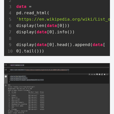
data
 = 
pd.read_html(
'https://en.wikipedia.org/wiki/List_of
display(len(
data
[
0
]))

display(
data
[
0
].info())

display(
data
[
0
].head().append(
data
[
0
].tail()))