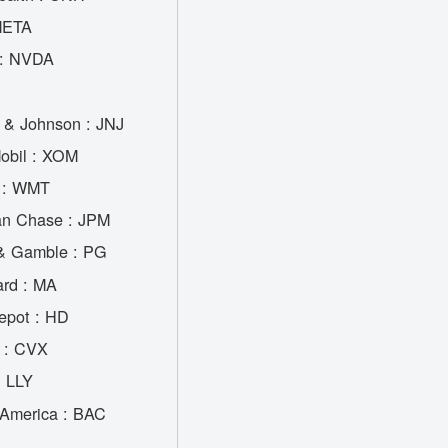
META
 : NVDA
 & Johnson : JNJ
obil : XOM
 : WMT
n Chase : JPM
 & Gamble : PG
ard : MA
pot : HD
 : CVX
 : LLY
 America : BAC