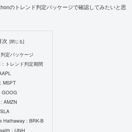
thonのトレンド判定パッケージで確認してみたいと思
目次
ド判定パッケージ
柄：トレンド判定期間
 AAPL
t : MSFT
 : GOOG
 : AMZN
 TSLA
re Hathaway : BRK-B
ealth : UNH