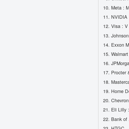
Meta : 
NVIDIA
Visa : V
Johnson
Exxon M
Walmart
JPMorga
Procter
Masterc
Home De
Chevron
Eli Lilly
Bank of
HTGC