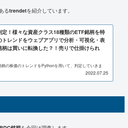
ある
を紹介しています。
trendet
定！様々な資産クラス18種類のETF銘柄を特
のトレンドをウェブアプリで分析・可視化・表
銘柄は買いに転換した？！売りで仕掛けられ
銘柄の株価のトレンドをPythonを用いて、判定していきま
トレンド判定・分析します。プログラムを書かずに済むよう
2022.07.25
ました。マウスクリックだけで、簡単にトレンドの確認がで
買いに転換した？！売りで仕掛けられる？！その反転にご利
を今回は調査します。
BDC銘柄