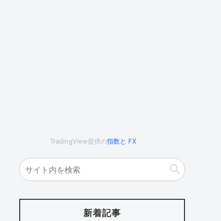
TradingView提供の
指数
と
FX
新着記事