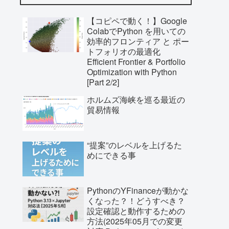
【コピペで動く！】Google
ColabでPython を用いての
効率的フロンティア と ポー
トフォリオの最適化
Efficient Frontier & Portfolio
Optimization with Python
[Part 2/2]
ホルムズ海峡を巡る最近の
貿易情報
“提案”のレベルを上げるた
めにできる事
PythonのYFinanceが動かな
くなった？！どうすべき？
設定確認と動作するための
方法(2025年05月での変更