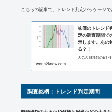
こちらの記事で、トレンド判定パッケージで
株価のトレンド判
定の調査期間で
示します。あの
る？！
人気の18種類のETF
す。株価を所得し、
worth2know.com
にウェブアプリかし
きます。あの銘柄は
用ください。
調査銘柄：トレンド判定期間
と
時価総額の大きな10銘柄
配当などの大きな