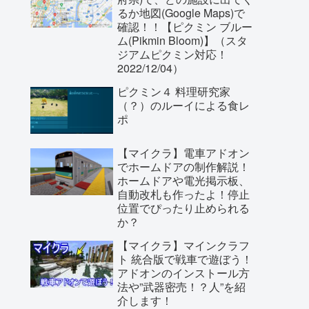
るか地図(Google Maps)で
確認！！【ピクミン ブルー
ム(Pikmin Bloom)】（スタ
ジアムピクミン対応！
2022/12/04）
ピクミン４ 料理研究家
（？）のルーイによる食レ
ポ
【マイクラ】電車アドオン
でホームドアの制作解説！
ホームドアや電光掲示板、
自動改札も作ったよ！停止
位置でぴったり止められる
か？
【マイクラ】マインクラフ
ト 統合版で戦車で遊ぼう！
アドオンのインストール方
法や”武器密売！？人”を紹
介します！