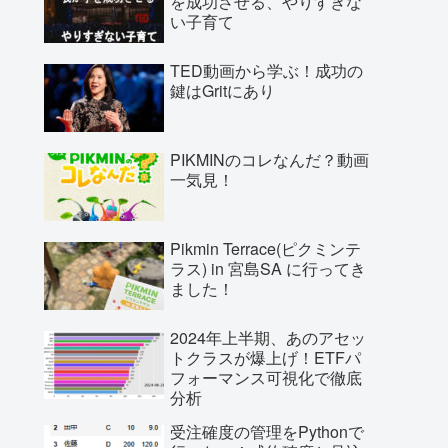
を成功させる、やりすぎな
い子育て
TED動画から学ぶ！成功の
鍵はGritにあり
PIKMINのコレなんだ？動画
一気見！
Pikmin Terrace(ピクミンテ
ラス) in 宮島SA に行ってき
ました！
2024年上半期、あのアセッ
トクラスが爆上げ！ETFパ
フォーマンス可視化で徹底
分析
受注確度の管理をPythonで