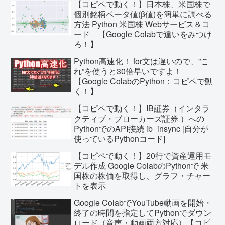
【コピペで動く！】日本株、米国株で
個別銘柄ベータ値(β値)を簡単に調べる
方法 Python 米国株 Webサービス＆コ
ード 【Google Colabで違いをみつけ
ろ！】
Python高速化！ for文は遅いので、”こ
れ”を使うと30倍早いですよ！
【Google ColabのPython：コピペで動
く！】
【コピペで動く！】IB証券（インタラ
クティブ・ブローカーズ証券 ）への
PythonでのAPI接続 ib_insync [自分が
使っているPythonコード]
【コピペで動く！】20行で資産運用モ
デル作成 Google ColabのPythonで 米
国株の株価を取得し、グラフ・チャー
トを表示
Google ColabでYouTube動画を開始・
終了の時間を指定してPythonでダウン
ロード（音声・動画両方対応）【コピ