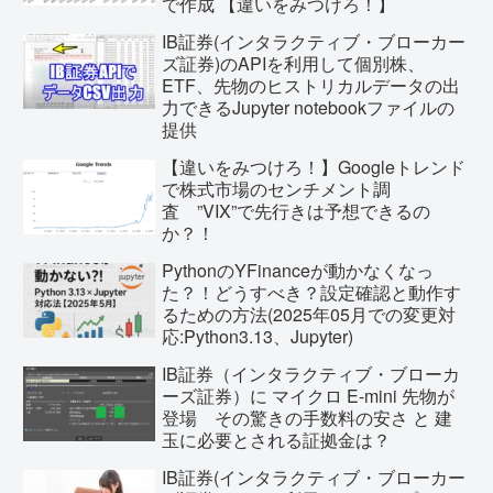
で作成 【違いをみつけろ！】
IB証券(インタラクティブ・ブローカー
ズ証券)のAPIを利用して個別株、
ETF、先物のヒストリカルデータの出
力できるJupyter notebookファイルの
提供
【違いをみつけろ！】Googleトレンド
で株式市場のセンチメント調
査 ”VIX”で先行きは予想できるの
か？！
PythonのYFinanceが動かなくなっ
た？！どうすべき？設定確認と動作す
るための方法(2025年05月での変更対
応:Python3.13、Jupyter)
IB証券（インタラクティブ・ブローカ
ーズ証券）に マイクロ E-mini 先物が
登場 その驚きの手数料の安さ と 建
玉に必要とされる証拠金は？
IB証券(インタラクティブ・ブローカー