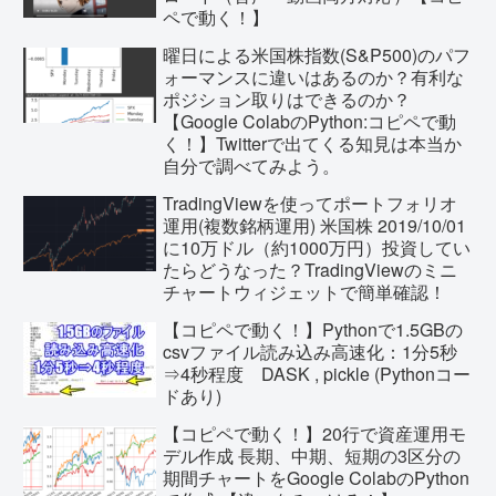
ペで動く！】
曜日による米国株指数(S&P500)のパフ
ォーマンスに違いはあるのか？有利な
ポジション取りはできるのか？
【Google ColabのPython:コピペで動
く！】Twitterで出てくる知見は本当か
自分で調べてみよう。
TradingViewを使ってポートフォリオ
運用(複数銘柄運用) 米国株 2019/10/01
に10万ドル（約1000万円）投資してい
たらどうなった？TradingViewのミニ
チャートウィジェットで簡単確認！
【コピペで動く！】Pythonで1.5GBの
csvファイル読み込み高速化：1分5秒
⇒4秒程度 DASK , pickle (Pythonコー
ドあり)
【コピペで動く！】20行で資産運用モ
デル作成 長期、中期、短期の3区分の
期間チャートをGoogle ColabのPython