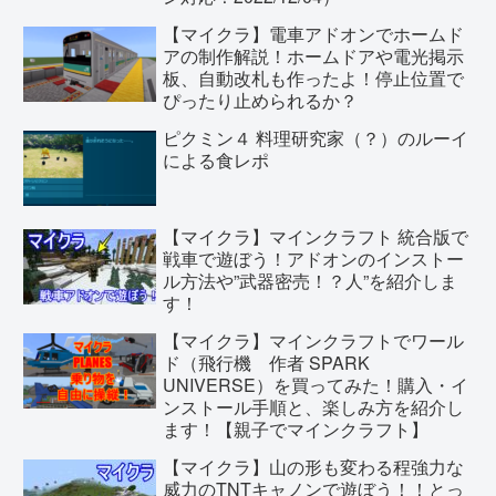
【マイクラ】電車アドオンでホームド
アの制作解説！ホームドアや電光掲示
板、自動改札も作ったよ！停止位置で
ぴったり止められるか？
ピクミン４ 料理研究家（？）のルーイ
による食レポ
【マイクラ】マインクラフト 統合版で
戦車で遊ぼう！アドオンのインストー
ル方法や”武器密売！？人”を紹介しま
す！
【マイクラ】マインクラフトでワール
ド（飛行機 作者 SPARK
UNIVERSE）を買ってみた！購入・イ
ンストール手順と、楽しみ方を紹介し
ます！【親子でマインクラフト】
【マイクラ】山の形も変わる程強力な
威力のTNTキャノンで遊ぼう！！とっ