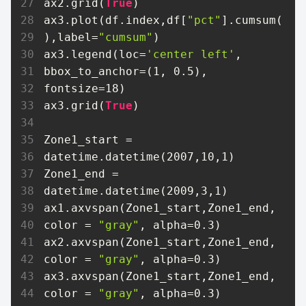
ax2.grid(
True
)

ax3.plot(df.index,df[
"pct"
].cumsum(
),label=
"cumsum"
)

ax3.legend(loc=
'center left'
, 
bbox_to_anchor=(
1
, 
0.5
), 
fontsize=
18
)  

ax3.grid(
True
)

Zone1_start = 
datetime.datetime(
2007
,
10
,
1
)

Zone1_end = 
datetime.datetime(
2009
,
3
,
1
)

ax1.axvspan(Zone1_start,Zone1_end, 
color = 
"gray"
, alpha=
0.3
)

ax2.axvspan(Zone1_start,Zone1_end, 
color = 
"gray"
, alpha=
0.3
)

ax3.axvspan(Zone1_start,Zone1_end, 
color = 
"gray"
, alpha=
0.3