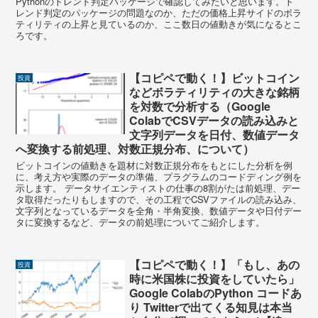
Pythonのトレンド判定パッケージで確認してみたいと思います。ト
レンド判定のパッケージの問題なのか、ただの価格上昇サイドのボラ
ティリティの上昇と見ているのか、ここ数日の値動きが気になるとこ
ろです。
【コピペで動く！】ビットコイン
投資
などボラティリティの大きな銘柄
を対数で分析する（Google
ColabでCSVデータの読み込みと
文字列データを日付、数値データ
へ変換する前処理、対数正規分布、について）
ビットコインの値動きを題材に対数正規分布をもとにした分析を例
に、考え方や実際のデータの準備、プラグラムのコードディング例を
示します。 データサイエンティストの仕事の8割がたは前処理、デー
タ取得だったりもしますので、その工程でCSVファイルの読み込み、
文字列となっているデータを全角・半角変換、数値データや日付デー
タに変換するなど、データの前処理についてご紹介します。
【コピペで動く！】「もし、あの
投資
時に米国株に投資をしていたら」
Google ColabのPython コードあ
り Twitterで出てくる知見は本当