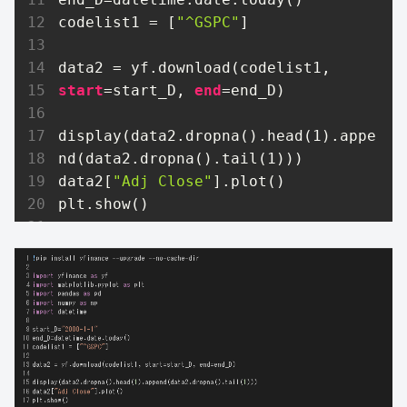
codelist1 = [
"^GSPC"
]

data2 = yf.download(codelist1, 
start
=start_D, 
end
=end_D)

display(data2.dropna().head(
1
).appe
nd(data2.dropna().tail(
1
)))

data2[
"Adj Close"
].plot()

plt.show()