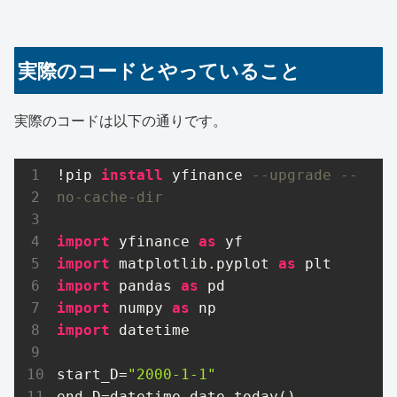
実際のコードとやっていること
実際のコードは以下の通りです。
!pip 
install
 yfinance 
--upgrade --
no-cache-dir
import
 yfinance 
as
import
 matplotlib.pyplot 
as
import
 pandas 
as
import
 numpy 
as
import
 datetime

start_D=
"2000-1-1"
end_D=datetime.date.today()
