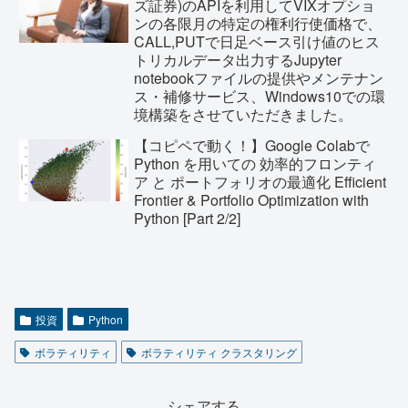
ズ証券)のAPIを利用してVIXオプショ
ンの各限月の特定の権利行使価格で、
CALL,PUTで日足ベース引け値のヒス
トリカルデータ出力するJupyter
notebookファイルの提供やメンテナン
ス・補修サービス、Windows10での環
境構築をさせていただきました。
【コピペで動く！】Google Colabで
Python を用いての 効率的フロンティ
ア と ポートフォリオの最適化 Efficient
Frontier & Portfolio Optimization with
Python [Part 2/2]
投資
Python
ボラティリティ
ボラティリティ クラスタリング
シェアする