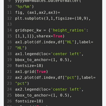
yyyymm=mdates.DateFormatter(
'%y/%m'
)

fig, (ax1,ax2,ax3)= 
plt.subplots(
3
,
1
,figsize=(
10
,
9
), 

gridspec_kw = {
'height_ratios'
:
[
1
,
1
,
1
]},sharex=
True
)

ax1.plot(df.index,df[
"HL"
],label=
"HL"
)

ax1.legend(loc=
'center left'
, 
bbox_to_anchor=(
1
, 
0.5
), 
fontsize=
18
)  

ax1.grid(
True
)

ax2.plot(df.index,df[
"pct"
],label=
"pct"
)

ax2.legend(loc=
'center left'
, 
bbox_to_anchor=(
1
, 
0.5
), 
fontsize=
18
)  
