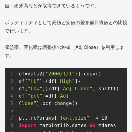
値：出来高などが取得できているようです。
ボラティリティとして高値と安値の差を前日終値との比較
で行います。
収益率、変化率は調整後の終値（Adj Close）を利用しま
す。
df=data2[
"2000/1/1"
:].copy()

df[
"HL"
]=(df[
"High"
]-
df[
"Low"
])/df[
"Adj Close"
].shift()

df[
"pct"
]=df[
"Adj 
Close"
].pct_change()

plt.rcParams[
"font.size"
] = 
18
import
 matplotlib.dates 
as
 mdates
