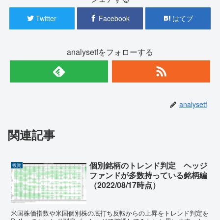
Twitter
Facebook
はてブ
analysetfをフォローする
analysetf
関連記事
個別銘柄のトレンド判定 ヘッジ
投資
ファンドが多数持っている銘柄編
（2022/08/17時点）
米国株価指数や米国個別株の底打ち反転からの上昇をトレンド判定を