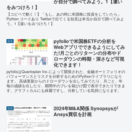
か自分で調べてみよう。1【違い
をみつけろ！】
【コピペで動く！】「もし、あの時に米国株に投資をしていたら」
Python コードあり Twitterで出てくる知見は本当か自分で調べてみよ
う。1【違いをみつけろ！】
pyfolioで米国株ETFの分析を
投資
Webアプリでできるようにしてみ
た!月ごとのリターンの分布やド
ローダウンの時期・深さなど可視
化できます！
pyfolioはQuantopian Inc.によって開発された、金融ポートフォリオの
パフォーマンスとリスクを分析するためのPythonライブラリになり
ます。 高値更新からのドローダウンを出してみてたり、月ごと、年
毎の成績を出したり、期間中のブレを箱ひげ図で表示できたりできま
す。グラフィカルにも綺麗ですし、分析している気持になります。
2024年M&A関係 Synopsysが
投資
Ansys買収を計画