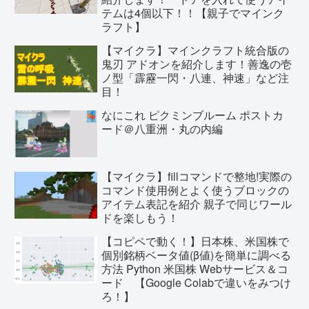
テムは4個以下！！【親子でマインク
ラフト】
【マイクラ】マインクラフト統合版の
鬼刃 アドオンを紹介します！善逸の壱
ノ型「霹靂一閃・八連、神速」など注
目！
なにこれ ピクミンブルーム ポストカ
ード＠八重洲・丸の内編
【マイクラ】fillコマンドで整地!実際の
コマンド使用例とよく使うブロックの
アイテム表記を紹介 親子で同じワール
ドを楽しもう！
【コピペで動く！】日本株、米国株で
個別銘柄ベータ値(β値)を簡単に調べる
方法 Python 米国株 Webサービス＆コ
ード 【Google Colabで違いをみつけ
ろ！】