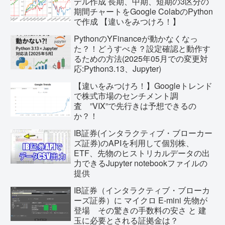
デル作成 長期、中期、短期の3区分の
期間チャートをGoogle ColabのPython
で作成 【違いをみつけろ！】
PythonのYFinanceが動かなくなっ
た？！どうすべき？設定確認と動作す
るための方法(2025年05月での変更対
応:Python3.13、Jupyter)
【違いをみつけろ！】Googleトレンド
で株式市場のセンチメント調
査 ”VIX”で先行きは予想できるの
か？！
IB証券(インタラクティブ・ブローカー
ズ証券)のAPIを利用して個別株、
ETF、先物のヒストリカルデータの出
力できるJupyter notebookファイルの
提供
IB証券（インタラクティブ・ブローカ
ーズ証券）に マイクロ E-mini 先物が
登場 その驚きの手数料の安さ と 建
玉に必要とされる証拠金は？