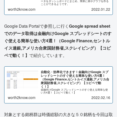
ータをダッシュボードにまとめ、簡単に表やグラフを作る
ことができるようです。
worth2know.com
2022.01.22
Google Data Portalで参照しに行く
Google spread sheet
でのデータ取得は金融向けGoogle スプレッドシートのす
ぐ使える簡単な使い方4選！（Google Finance,セントル
イス連銀,アメリカ合衆国財務省,スクレイピング）【コピ
ペで動く！】
で紹介しています。
自動化・効率化できます！金融向けGoogle スプ
レッドシートのすぐ使える簡単な使い方4選！
（Google Finance,セントルイス連銀,アメリカ合
衆国財務省,スクレイピング）【コピペで動
く！】
金融向けGoogle スプレッドシートのすぐ使える簡単な使
い方4選！【コピペで動く！】
worth2know.com
2022.02.16
対象とする銘柄群は時価総額の大きな５０銘柄を今回は取