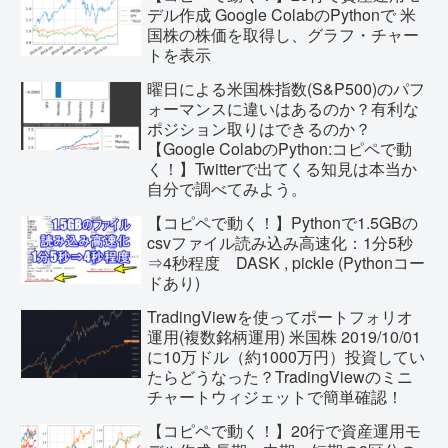
デル作成 Google ColabのPythonで 米
国株の株価を取得し、グラフ・チャー
トを表示
曜日による米国株指数(S&P500)のパフ
ォーマンスに違いはあるのか？有利な
ポジション取りはできるのか？
【Google ColabのPython:コピペで動
く！】Twitterで出てくる知見は本当か
自分で調べてみよう。
【コピペで動く！】Pythonで1.5GBの
csvファイル読み込み高速化：1分5秒
⇒4秒程度 DASK , pickle (Pythonコー
ドあり)
TradingViewを使ってポートフォリオ
運用(複数銘柄運用) 米国株 2019/10/01
に10万ドル（約1000万円）投資してい
たらどうなった？TradingViewのミニ
チャートウィジェットで簡単確認！
【コピペで動く！】20行で資産運用モ