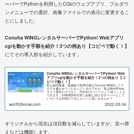
ーバーでPythonを利用したCGIのウェブアプリ、プルダウ
ンメニューでの選択、画像ファイルでの表示に変更するこ
とにしました。
Conoha WINGレンタルサーバーでPython! Webアプリ
cgiを動かす手順を紹介！3つの例あり【コピペで動く！】
にてその導入部を紹介しています。
ConoHa WINGレンタルサーバーでPython! Web
アプリcgiを動かす手順を紹介！3つの例あり【コ
ピペで動く！】
私も国内最速、低価格で利用可能なConoha WINGにてブ
ログを書かせていただいているのですが、実はWordPress
サイト運営だけでなく、Pythonサーバーとして使うことも
できます。24時間365日常に起動し続けるサーバーとして
いろいろな利用ができたらいいと思いませんか？
worth2know.com
2022.03.04
オリジナルから現在は項目数を減らしていますが、並べ替
えなどは機能します。