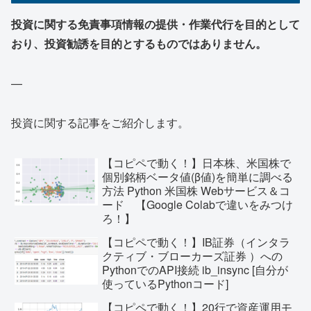
投資に関する免責事項情報の提供・作業代行を目的として
おり、投資勧誘を目的とするものではありません。
—
投資に関する記事をご紹介します。
【コピペで動く！】日本株、米国株で
個別銘柄ベータ値(β値)を簡単に調べる
方法 Python 米国株 Webサービス＆コ
ード 【Google Colabで違いをみつけ
ろ！】
【コピペで動く！】IB証券（インタラ
クティブ・ブローカーズ証券 ）への
PythonでのAPI接続 ib_insync [自分が
使っているPythonコード]
【コピペで動く！】20行で資産運用モ