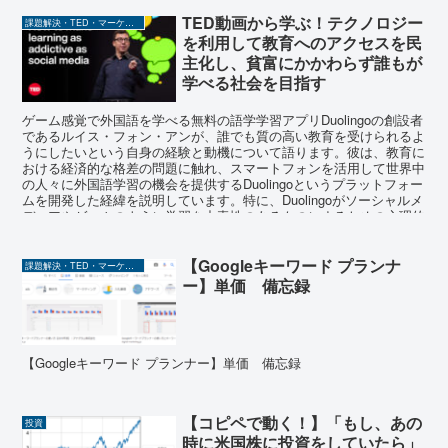
TED動画から学ぶ！テクノロジー
課題解決・TED・マーケティング関係
を利用して教育へのアクセスを民
主化し、貧富にかかわらず誰もが
学べる社会を目指す
ゲーム感覚で外国語を学べる無料の語学学習アプリDuolingoの創設者
であるルイス・フォン・アンが、誰でも質の高い教育を受けられるよ
うにしたいという自身の経験と動機について語ります。彼は、教育に
おける経済的な格差の問題に触れ、スマートフォンを活用して世界中
の人々に外国語学習の機会を提供するDuolingoというプラットフォー
ムを開発した経緯を説明しています。特に、Duolingoがソーシャルメ
ディアやゲームのように学習を中毒性のあるものにするための心理的
な手法（翌日の連絡や1週間アクセスがない場合の告知など）を用い
ていること、そしてこのアプローチが外国語だけでなく他の科目にも
【Googleキーワード プランナ
応用可能であるという可能性について述べています。彼の話からは、
課題解決・TED・マーケティング関係
テクノロジーを利用して教育へのアクセスを民主化し、貧富にかかわ
ー】単価 備忘録
らず誰もが学べる社会を目指すという強い意志が伝わってきます。
【Googleキーワード プランナー】単価 備忘録
【コピペで動く！】「もし、あの
投資
時に米国株に投資をしていたら」