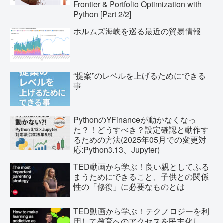
Frontier & Portfolio Optimization with
Python [Part 2/2]
ホルムズ海峡を巡る最近の貿易情報
“提案”のレベルを上げるためにできる
事
PythonのYFinanceが動かなくなっ
た？！どうすべき？設定確認と動作す
るための方法(2025年05月での変更対
応:Python3.13、Jupyter)
TED動画から学ぶ！良い親としてふる
まうためにできること、子供との関係
性の「修復」に必要なものとは
TED動画から学ぶ！テクノロジーを利
用して教育へのアクセスを民主化し、