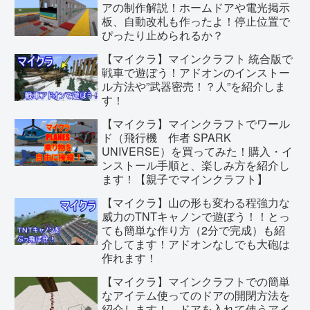
アの制作解説！ホームドアや電光掲示
板、自動改札も作ったよ！停止位置で
ぴったり止められるか？
【マイクラ】マインクラフト 統合版で
戦車で遊ぼう！アドオンのインストー
ル方法や”武器密売！？人”を紹介しま
す！
【マイクラ】マインクラフトでワール
ド（飛行機 作者 SPARK
UNIVERSE）を買ってみた！購入・イ
ンストール手順と、楽しみ方を紹介し
ます！【親子でマインクラフト】
【マイクラ】山の形も変わる程強力な
威力のTNTキャノンで遊ぼう！！とっ
ても簡単な作り方（2分で完成）も紹
介してます！アドオンなしでも大砲は
作れます！
【マイクラ】マインクラフトでの簡単
なアイテム使ってのドアの開閉方法を
紹介します！ ドアを入れて使うアイ