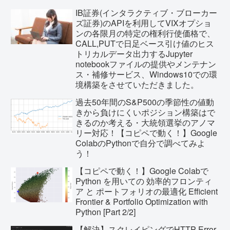
IB証券(インタラクティブ・ブローカー
ズ証券)のAPIを利用してVIXオプショ
ンの各限月の特定の権利行使価格で、
CALL,PUTで日足ベース引け値のヒス
トリカルデータ出力するJupyter
notebookファイルの提供やメンテナン
ス・補修サービス、Windows10での環
境構築をさせていただきました。
過去50年間のS&P500の季節性の値動
きから負けにくいポジション構築はで
きるのか考える・大統領選挙のアノマ
リー対応！【コピペで動く！】Google
ColabのPythonで自分で調べてみよ
う！
【コピペで動く！】Google Colabで
Python を用いての 効率的フロンティ
ア と ポートフォリオの最適化 Efficient
Frontier & Portfolio Optimization with
Python [Part 2/2]
【解決】スクレイピングでHTTP Error