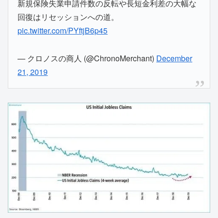
新規保険失業申請件数の反転や長短金利差の大幅な
回復はリセッションへの道。
pic.twitter.com/PYftjB6p45
— クロノスの商人 (@ChronoMerchant)
December
21, 2019