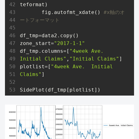
teformat)

       fig.autofmt_xdate() 
#x軸のオ
ートフォーマット    
df_tmp=data2.copy()

zone_start=
"2017-1-1"
df_tmp.columns=[
"4week Ave.  
Initial Claims"
,
"Initial Claims"
]

plotlist=[
"4week Ave.  Initial 
Claims"
]

SidePlot(df_tmp[plotlist])