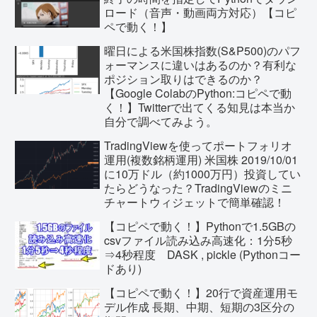
ロード（音声・動画両方対応）【コピ
ペで動く！】
曜日による米国株指数(S&P500)のパフ
ォーマンスに違いはあるのか？有利な
ポジション取りはできるのか？
【Google ColabのPython:コピペで動
く！】Twitterで出てくる知見は本当か
自分で調べてみよう。
TradingViewを使ってポートフォリオ
運用(複数銘柄運用) 米国株 2019/10/01
に10万ドル（約1000万円）投資してい
たらどうなった？TradingViewのミニ
チャートウィジェットで簡単確認！
【コピペで動く！】Pythonで1.5GBの
csvファイル読み込み高速化：1分5秒
⇒4秒程度 DASK , pickle (Pythonコー
ドあり)
【コピペで動く！】20行で資産運用モ
デル作成 長期、中期、短期の3区分の