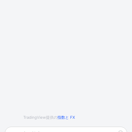
TradingView提供の
指数
と
FX