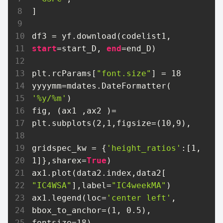
]

df3 = yf.download(codelist1, 
start
=start_D, 
end
=end_D)

plt.rcParams[
"font.size"
] = 
18
yyyymm=mdates.DateFormatter(
'%y/%m'
)

fig, (ax1 ,ax2 )= 
plt.subplots(
2
,
1
,figsize=(
10
,
9
), 

gridspec_kw = {
'height_ratios'
:[
1
, 
1
]},sharex=
True
)

ax1.plot(data2.index,data2[
"IC4WSA"
],label=
"IC4weekMA"
)

ax1.legend(loc=
'center left'
, 
bbox_to_anchor=(
1
, 
0.5
), 
fontsize=
18
)  
