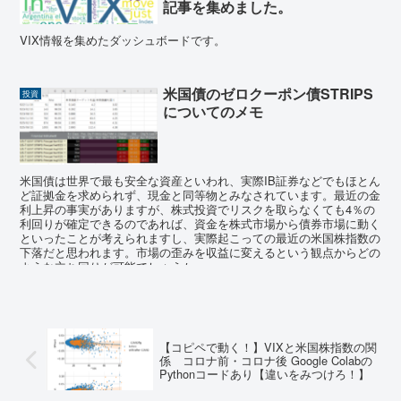
記事を集めました。
VIX情報を集めたダッシュボードです。
米国債のゼロクーポン債STRIPS
投資
についてのメモ
米国債は世界で最も安全な資産といわれ、実際IB証券などでもほとん
ど証拠金を求められず、現金と同等物とみなされています。最近の金
利上昇の事実がありますが、株式投資でリスクを取らなくても4％の
利回りが確定できるのであれば、資金を株式市場から債券市場に動く
といったことが考えられますし、実際起こっての最近の米国株指数の
下落だと思われます。市場の歪みを収益に変えるという観点からどの
ような立ち回りが可能でしょうか。
【コピペで動く！】VIXと米国株指数の関
係 コロナ前・コロナ後 Google Colabの
Pythonコードあり【違いをみつけろ！】