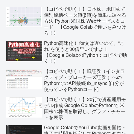
【コピペで動く！】日本株、米国株で
個別銘柄ベータ値(β値)を簡単に調べる
方法 Python 米国株 Webサービス＆コ
ード 【Google Colabで違いをみつけ
ろ！】
Python高速化！ for文は遅いので、”こ
れ”を使うと30倍早いですよ！
【Google ColabのPython：コピペで動
く！】
【コピペで動く！】IB証券（インタラ
クティブ・ブローカーズ証券 ）への
PythonでのAPI接続 ib_insync [自分が
使っているPythonコード]
【コピペで動く！】20行で資産運用モ
デル作成 Google ColabのPythonで 米
国株の株価を取得し、グラフ・チャー
トを表示
Google ColabでYouTube動画を開始・
終了の時間を指定してPythonでダウン