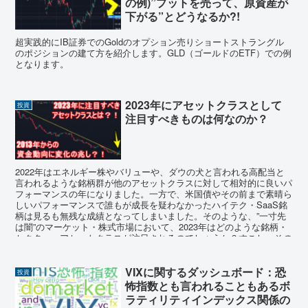
の例)”プットを売って、原資産が
下がる”とどうなるか?!
超実践的にIB証券でのGoldのオプション売りショートストラングル
のポジションの建て方を紹介します。GLD（ゴールドのETF）での例
となります。
2023年にアセットクラスとして
投資
注目すべきものは何なのか？
2022年はエネルギー株やバリューや、ダウの犬と言われる高配当と
言われるような銘柄群が他のアセットクラスに対して相対的に良いパ
フォーマンスの年になりました。一方で、米国債やその前まで素晴ら
しいパフォーマンスで誰もが成長を疑わなかったハイテク・SaaS銘
柄は見るも無残な成績となってしまいました。そのような、”一寸先
は闇”のマーケット・株式市場において、2023年はどのような銘柄・
セクター・アセットクラスが注目されるのでしょうか？すこし、その
可能性を検討してみたいと思います。
VIXに関するダッシュボード：恐
投資
怖指数とも言われることもあるボ
ラティリティインデックス関係の