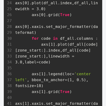
axs[
0
].plot(df_all.index,df_all,lin
ewidth = 
3.0
)

       axs[
0
].grid(
True
) 

axs[
0
].xaxis.set_major_formatter(da
teformat)

for
 code 
in
 df_all.columns :

           axs[
1
].plot(df_all[code]
[zone_start:].index,df_all[code]
[zone_start:],linewidth = 
3.0
,label=code)

       axs[
1
].legend(loc=
'center 
left'
, bbox_to_anchor=(
1
, 
0.5
), 
fontsize=
18
)   

       axs[
1
].grid(
True
) 

axs[
1
].xaxis.set_major_formatter(da