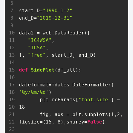
start_D=
"1990-1-7"
end_D=
"2019-12-31"
data2 = web.DataReader([

"IC4WSA"
,

"ICSA"
,

], 
"fred"
, start_D, end_D)

def
SidePlot
(df_all)
:
dateformat=mdates.DateFormatter(
'%y/%m/%d'
)

       plt.rcParams[
"font.size"
] = 
18
       fig, axs = plt.subplots(
1
,
2
, 
figsize=(
15
, 
8
),sharey=
False
)
