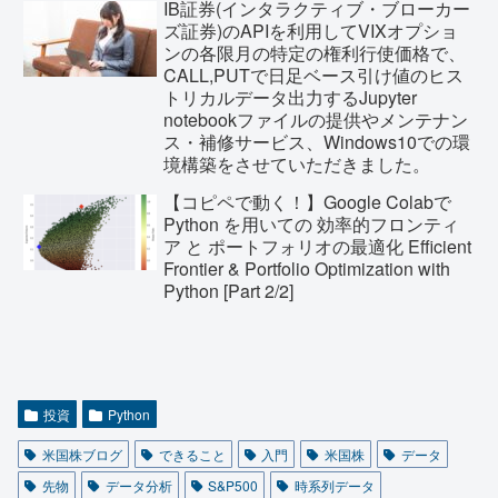
IB証券(インタラクティブ・ブローカー
ズ証券)のAPIを利用してVIXオプショ
ンの各限月の特定の権利行使価格で、
CALL,PUTで日足ベース引け値のヒス
トリカルデータ出力するJupyter
notebookファイルの提供やメンテナン
ス・補修サービス、Windows10での環
境構築をさせていただきました。
【コピペで動く！】Google Colabで
Python を用いての 効率的フロンティ
ア と ポートフォリオの最適化 Efficient
Frontier & Portfolio Optimization with
Python [Part 2/2]
投資
Python
米国株ブログ
できること
入門
米国株
データ
先物
データ分析
S&P500
時系列データ