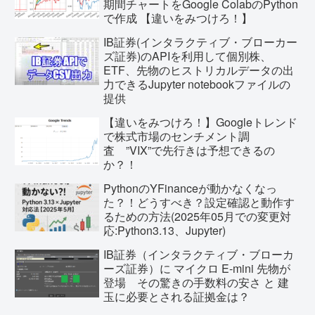
期間チャートをGoogle ColabのPython
で作成 【違いをみつけろ！】
IB証券(インタラクティブ・ブローカー
ズ証券)のAPIを利用して個別株、
ETF、先物のヒストリカルデータの出
力できるJupyter notebookファイルの
提供
【違いをみつけろ！】Googleトレンド
で株式市場のセンチメント調
査 ”VIX”で先行きは予想できるの
か？！
PythonのYFinanceが動かなくなっ
た？！どうすべき？設定確認と動作す
るための方法(2025年05月での変更対
応:Python3.13、Jupyter)
IB証券（インタラクティブ・ブローカ
ーズ証券）に マイクロ E-mini 先物が
登場 その驚きの手数料の安さ と 建
玉に必要とされる証拠金は？