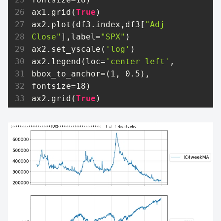
ax1.grid(
True
)

ax2.plot(df3.index,df3[
"Adj 
Close"
],label=
"SPX"
)

ax2.set_yscale(
'log'
)

ax2.legend(loc=
'center left'
, 
bbox_to_anchor=(
1
, 
0.5
), 
fontsize=
18
)  

ax2.grid(
True
)