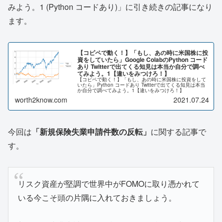
みよう。1 (Python コードあり)」に引き続きの記事になり
ます。
【コピペで動く！】「もし、あの時に米国株に投
資をしていたら」Google ColabのPython コード
あり Twitterで出てくる知見は本当か自分で調べ
てみよう。1【違いをみつけろ！】
【コピペで動く！】「もし、あの時に米国株に投資をして
いたら」Python コードあり Twitterで出てくる知見は本当
か自分で調べてみよう。1【違いをみつけろ！】
worth2know.com
2021.07.24
今回は
「新規保険失業申請件数の反転」
に関する記事で
す。
リスク資産が堅調で世界中がFOMOに取り憑かれて
いる今こそ頭の片隅に入れておきましょう。